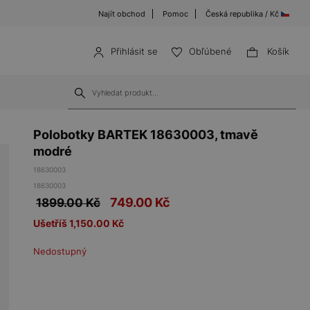
Najít obchod
Pomoc
Česká republika / Kč
Přihlásit se
Obľúbené
Košík
Polobotky BARTEK 18630003, tmavě
modré
18630003
18630003
749.00
Kč
1899.00 Kč
Ušetříš 1,150.00 Kč
Nedostupný