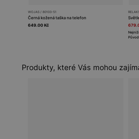
WOJAS / 80103-51
RELAKS
Černá kožená taška na telefon
Světl
649.00 Kč
679.
Nejniž
Původn
Produkty, které Vás mohou zajím