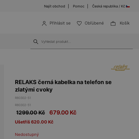
Najít obchod
Pomoc
Česká republika / Kč
Přihlásit se
Obľúbené
Košík
RELAKS černá kabelka na telefon se
zlatými cvoky
R80302-51
R80302-51
679.00
Kč
1299.00 Kč
Ušetříš 620.00 Kč
Nedostupný