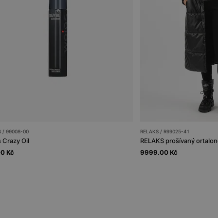
 / 99008-00
RELAKS / R99025-41
 Crazy Oil
RELAKS prošívaný ortalon
00 Kč
9999.00 Kč