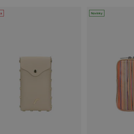
va
Novinky