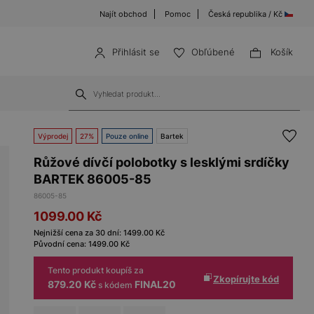
Najít obchod
Pomoc
Česká republika / Kč
Přihlásit se
Obľúbené
Košík
Výprodej
27%
Pouze online
Bartek
Růžové dívčí polobotky s lesklými srdíčky
BARTEK 86005-85
86005-85
1099.00
Kč
Nejnižší cena za 30 dní:
1499.00
Kč
Původní cena:
1499.00
Kč
Tento produkt koupíš za
Zkopírujte kód
879.20 Kč
FINAL20
s kódem