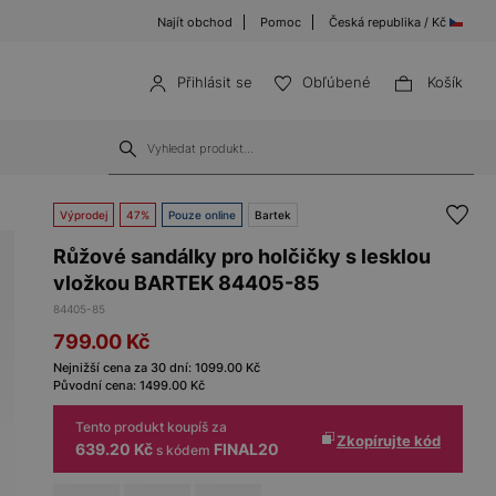
Najít obchod
Pomoc
Česká republika / Kč
Přihlásit se
Obľúbené
Košík
Výprodej
47%
Pouze online
Bartek
Růžové sandálky pro holčičky s lesklou
vložkou BARTEK 84405-85
84405-85
799.00
Kč
Nejnižší cena za 30 dní:
1099.00
Kč
Původní cena:
1499.00
Kč
Tento produkt koupíš za
Zkopírujte kód
639.20 Kč
FINAL20
s kódem