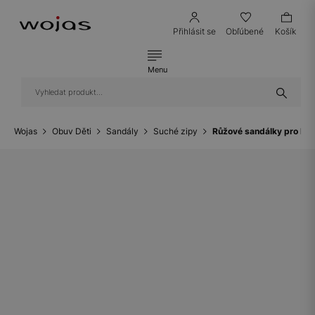
Přihlásit se
Obľúbené
Košík
Menu
Wojas
Obuv Děti
Sandály
Suché zipy
Růžové sandálky pro hol