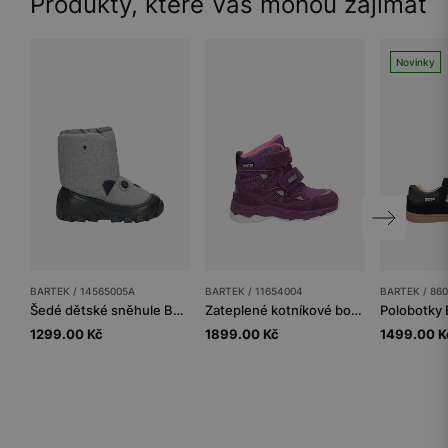
Produkty, které Vás mohou zajímat
Novinky
BARTEK / 14565005A
BARTEK / 11654004
BARTEK / 86
Šedé dětské sněhule BARTEK 14565005A
Zateplené kotníkové boty BARTEK 11654004, pro dívky, fialové
1299.00 Kč
1899.00 Kč
1499.00 K