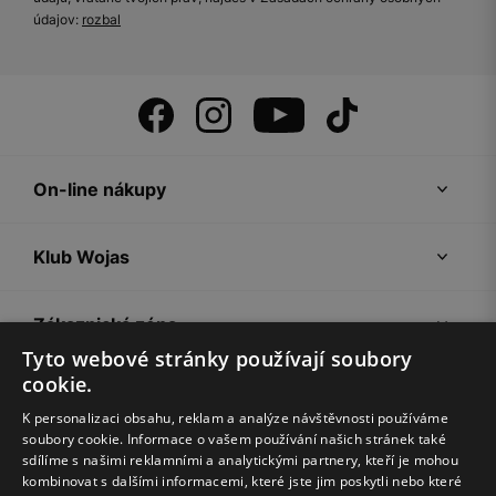
údajov:
rozbal
On-line nákupy
Klub Wojas
Zákaznická zóna
Tyto webové stránky používají soubory
cookie.
Společnost Wojas
K personalizaci obsahu, reklam a analýze návštěvnosti používáme
soubory cookie. Informace o vašem používání našich stránek také
Rady
sdílíme s našimi reklamními a analytickými partnery, kteří je mohou
kombinovat s dalšími informacemi, které jste jim poskytli nebo které