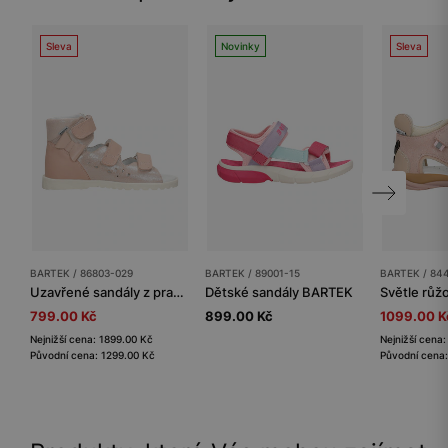
Sleva
Novinky
Sleva
BARTEK / 86803-029
BARTEK / 89001-15
BARTEK / 84
Uzavřené sandály z pravé kůže pro dívky BARTEK 86803-029
Dětské sandály BARTEK
799.00 Kč
899.00 Kč
1099.00 K
Nejnižší cena: 1899.00 Kč
Nejnižší cena
Původní cena: 1299.00 Kč
Původní cena