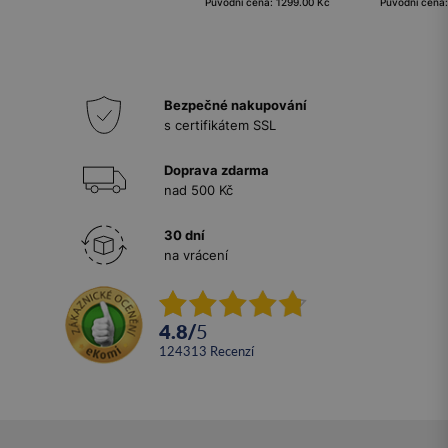
Původní cena: 1299.00 Kč
Původní cena
Bezpečné nakupování
s certifikátem SSL
Doprava zdarma
nad 500 Kč
30 dní
na vrácení
4.8
/
5
124313
recenzí