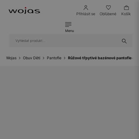
Přihlásit se
Obľúbené
Košík
Menu
Wojas
Obuv Děti
Pantofle
Růžové třpytivé bazénové pantofle d