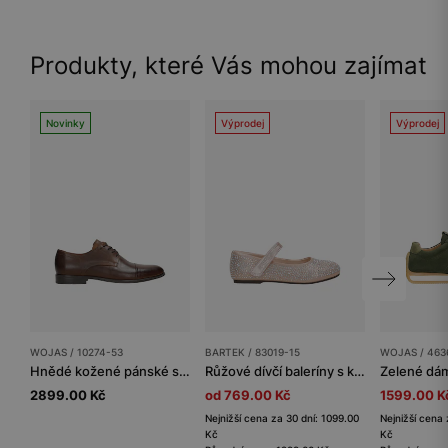
Produkty, které Vás mohou zajímat
Novinky
Výprodej
Výprodej
WOJAS / 10274-53
BARTEK / 83019-15
WOJAS / 463
Hnědé kožené pánské společenské boty
Růžové dívčí baleríny s krystaly BARTEK 83019-15
2899.00 Kč
od 769.00 Kč
1599.00 K
Nejnižší cena za 30 dní: 1099.00
Nejnižší cena 
Kč
Kč