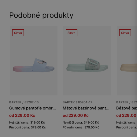
Podobné produkty
Sleva
Sleva
Sleva
BARTEK / 85202-16
BARTEK / 85204-17
BARTEK / 85
Gumové pantofle ombre Stitch růžovo-modré BARTEK 85202-16
Mátové bazénové pantofle pro dívky BARTEK 85204-17
od 229.00 Kč
od 229.00 Kč
od 229.00
Nejnižší cena: 319.00 Kč
Nejnižší cena: 349.00 Kč
Nejnižší cena
Původní cena: 379.00 Kč
Původní cena: 379.00 Kč
Původní cena