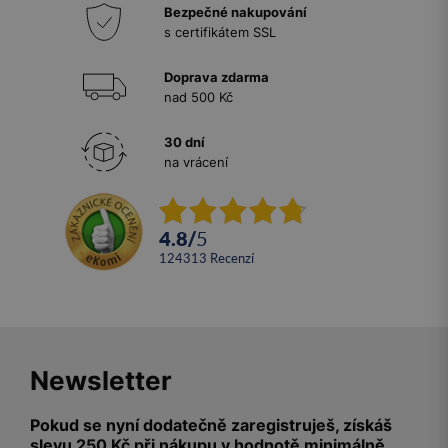
Bezpečné nakupování
s certifikátem SSL
Doprava zdarma
nad 500 Kč
30 dní
na vrácení
4.8
/
5
124313
recenzí
Newsletter
Pokud se nyní dodatečně zaregistruješ, získáš
slevu 250 Kč při nákupu v hodnotě minimálně