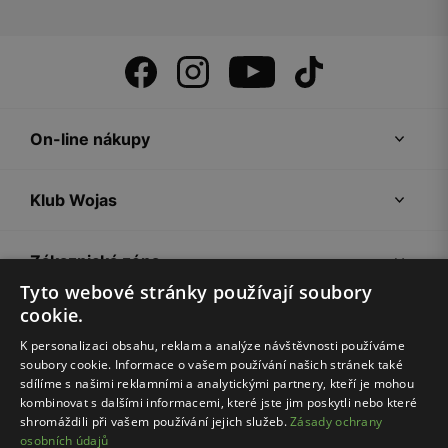
On-line nákupy
Klub Wojas
Zákaznická zóna
Tyto webové stránky používají soubory
cookie.
Společnost Wojas
K personalizaci obsahu, reklam a analýze návštěvnosti používáme
soubory cookie. Informace o vašem používání našich stránek také
Rady
sdílíme s našimi reklamními a analytickými partnery, kteří je mohou
kombinovat s dalšími informacemi, které jste jim poskytli nebo které
shromáždili při vašem používání jejich služeb.
Zásady ochrany
osobních údajů