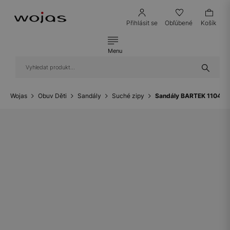
Přihlásit se
Obľúbené
Košík
Menu
Wojas
Obuv Děti
Sandály
Suché zipy
Sandály BARTEK 1104250