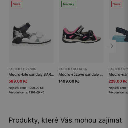
Sleva
Novinky
Sleva
BARTEK / 11227015
BARTEK / 84414-65
BARTEK / 852
Modro-bílé sandály BARTEK 11227015 se stříbrnou palmičkou
Modro-růžové sandále BARTEK 84414-65 na suchý zip
589.00 Kč
1499.00 Kč
229.00 Kč
Nejnižší cena: 1099.00 Kč
Nejnižší cena
Původní cena: 1399.00 Kč
Původní cena:
Produkty, které Vás mohou zajímat