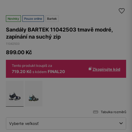
Novinky
Pouze online
Bartek
Sandály BARTEK 11042503 tmavě modré,
zapínání na suchý zip
11042503
899.00
Kč
Tento produkt koupíš za
Zkopírujte kód
719.20 Kč
FINAL20
s kódem
Tabulka rozměrů
Vyberte veľkosť