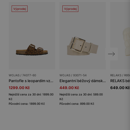
Výprodej
Výprodej
WOJAS / 74077-60
WOJAS / 93071-54
RELAKS / R9
Pantofle s leopardím vzorem na korkové podrážce
Elegantní béžový dámský pásek se zlatou přezkou
1299.00 Kč
449.00 Kč
649.00 Kč
Nejnižší cena za 30 dní: 1899.00
Nejnižší cena za 30 dní: 589.00
Kč
Kč
Původní cena: 1899.00 Kč
Původní cena: 899.00 Kč