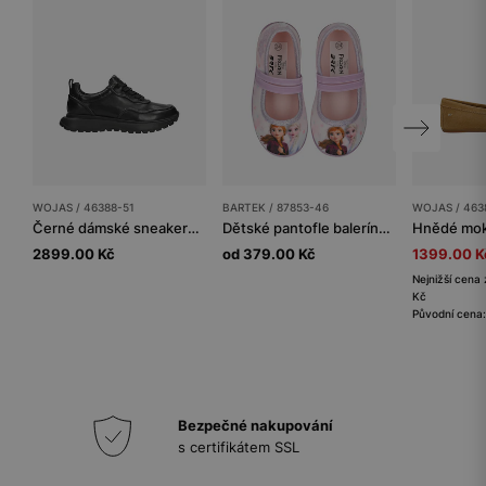
WOJAS / 46388-51
BARTEK / 87853-46
WOJAS / 463
Černé dámské sneakersy z lícové kůže
Dětské pantofle baleríny Frozen BARTEK 87853-46
2899.00 Kč
od 379.00 Kč
1399.00 K
Nejnižší cena 
Kč
Původní cena
Bezpečné nakupování
s certifikátem SSL