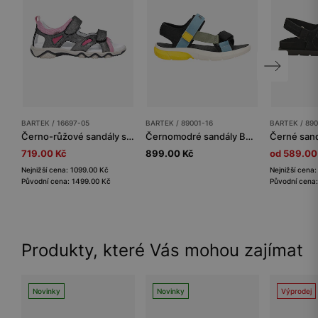
BARTEK / 16697-05
BARTEK / 89001-16
BARTEK / 890
Černo-růžové sandály s glitry pro holčičky BARTEK 16697-05
Černomodré sandály BARTEK se žlutými prvky 89001-16
719.00 Kč
899.00 Kč
od 589.00
Nejnižší cena: 1099.00 Kč
Nejnižší cena
Původní cena: 1499.00 Kč
Původní cena:
Produkty, které Vás mohou zajímat
Novinky
Novinky
Výprodej