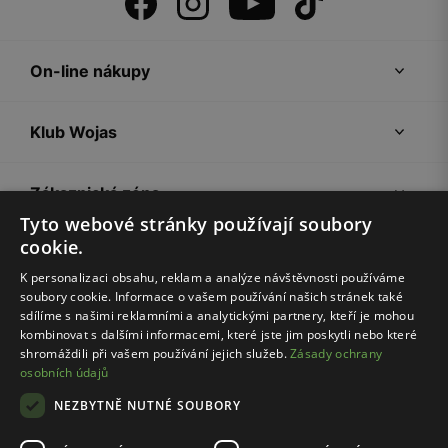
On-line nákupy
Klub Wojas
Zákaznická zóna
Tyto webové stránky používají soubory
cookie.
Společnost Wojas
K personalizaci obsahu, reklam a analýze návštěvnosti používáme
soubory cookie. Informace o vašem používání našich stránek také
Rady
sdílíme s našimi reklamními a analytickými partnery, kteří je mohou
kombinovat s dalšími informacemi, které jste jim poskytli nebo které
shromáždili při vašem používání jejich služeb.
Zásady ochrany
osobních údajů
NEZBYTNĚ NUTNÉ SOUBORY