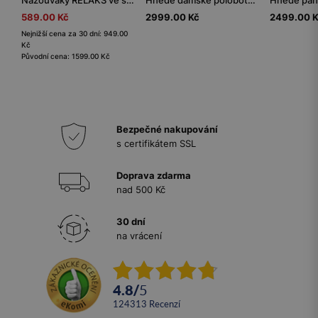
Nazouváky RELAKS ve stříbrné barvě
Hnědé dámské polobotky s dekorativním mokasínovým švem
589.00 Kč
2999.00 Kč
2499.00 
Nejnižší cena za 30 dní: 949.00
Kč
Původní cena: 1599.00 Kč
Bezpečné nakupování
s certifikátem SSL
Doprava zdarma
nad 500 Kč
30 dní
na vrácení
4.8
/
5
124313
recenzí