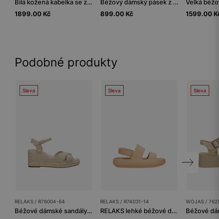
Bílá kožená kabelka se zapínáním s kamínky
Béžový dámský pásek z velurové štípané kůže
1899.00 Kč
899.00 Kč
1599.00 K
Podobné produkty
Sleva
Sleva
Sleva
RELAKS / R76004-64
RELAKS / R74031-14
WOJAS / 762
Béžové dámské sandály ve stylu espadril RELAKS
RELAKS lehké béžové dámské sandály z EVA pěny