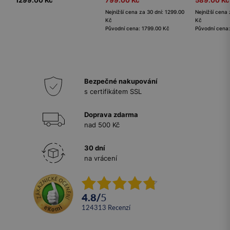
1299.00 Kč
799.00 Kč
589.00 Kč
Nejnižší cena za 30 dní: 1299.00
Nejnižší cena 
Kč
Kč
Původní cena: 1799.00 Kč
Původní cena:
Bezpečné nakupování
s certifikátem SSL
Doprava zdarma
nad 500 Kč
30 dní
na vrácení
4.8
/
5
124313
recenzí