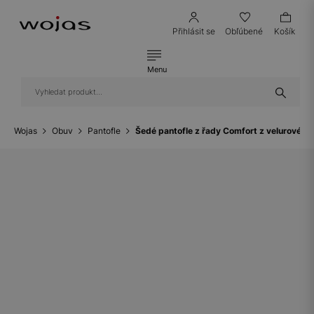
Přihlásit se
Obľúbené
Košík
Menu
Wojas
Obuv
Pantofle
Šedé pantofle z řady Comfort z velurové š