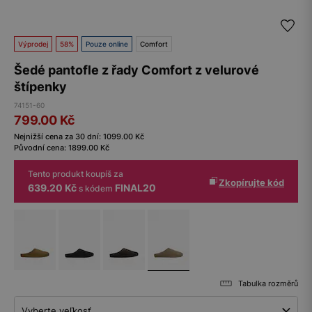
Výprodej
58%
Pouze online
Comfort
Šedé pantofle z řady Comfort z velurové
štípenky
74151-60
799.00
Kč
Nejnižší cena za 30 dní:
1099.00
Kč
Původní cena:
1899.00
Kč
Tento produkt koupíš za
Zkopírujte kód
639.20 Kč
FINAL20
s kódem
Tabulka rozměrů
Vyberte veľkosť