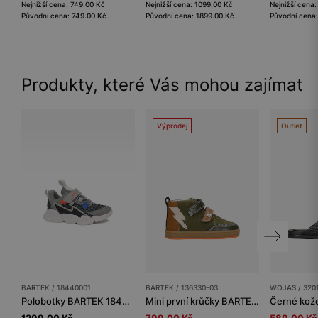
Nejnižší cena: 749.00 Kč
Nejnižší cena: 1099.00 Kč
Nejnižší cena
Původní cena: 749.00 Kč
Původní cena: 1899.00 Kč
Původní cena:
Produkty, které Vás mohou zajímat
Výprodej
Outlet
BARTEK / 18440001
BARTEK / 136330-03
WOJAS / 320
Polobotky BARTEK 18440001, pro chlapce
Mini první krůčky BARTEK 136330-03, zeleno-hnědé