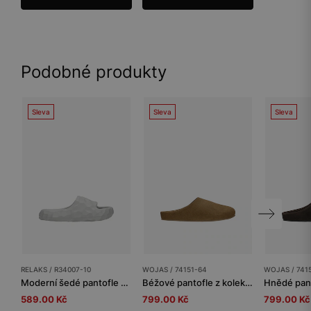
Podobné produkty
Sleva
Sleva
Sleva
RELAKS / R34007-10
WOJAS / 74151-64
WOJAS / 741
Moderní šedé pantofle s geometrickou strukturou RELAKS R34007-10
Béžové pantofle z kolekce Comfort z velurové štípané kůže
589.00 Kč
799.00 Kč
799.00 Kč