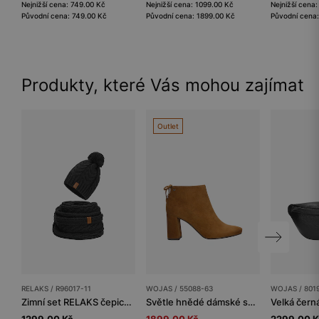
Nejnižší cena: 749.00 Kč
Nejnižší cena: 1099.00 Kč
Nejnižší cena
Původní cena: 749.00 Kč
Původní cena: 1899.00 Kč
Původní cena:
Produkty, které Vás mohou zajímat
Outlet
RELAKS / R96017-11
WOJAS / 55088-63
WOJAS / 801
Zimní set RELAKS čepice + šála s příměsí vlny
Světle hnědé dámské semišové kotníčkové boty na podpatku