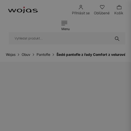
Přihlásit se
Obľúbené
Košík
Menu
Wojas
Obuv
Pantofle
Šedé pantofle z řady Comfort z velurové š