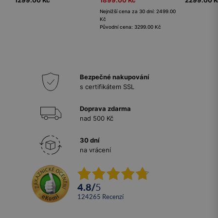
1299.00 Kč
1899.00 Kč
2299.00 K
Nejnižší cena za 30 dní: 2499.00
Kč
Původní cena: 3299.00 Kč
Bezpečné nakupování
s certifikátem SSL
Doprava zdarma
nad 500 Kč
30 dní
na vrácení
4.8
/
5
124265
recenzí