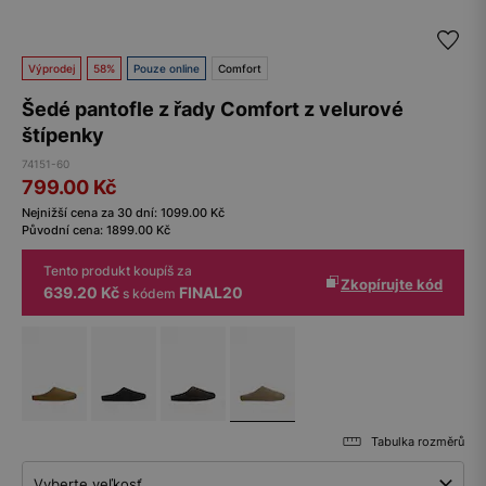
Výprodej
58%
Pouze online
Comfort
Šedé pantofle z řady Comfort z velurové
štípenky
74151-60
799.00
Kč
Nejnižší cena za 30 dní:
1099.00
Kč
Původní cena:
1899.00
Kč
Tento produkt koupíš za
Zkopírujte kód
639.20 Kč
FINAL20
s kódem
Tabulka rozměrů
Vyberte veľkosť