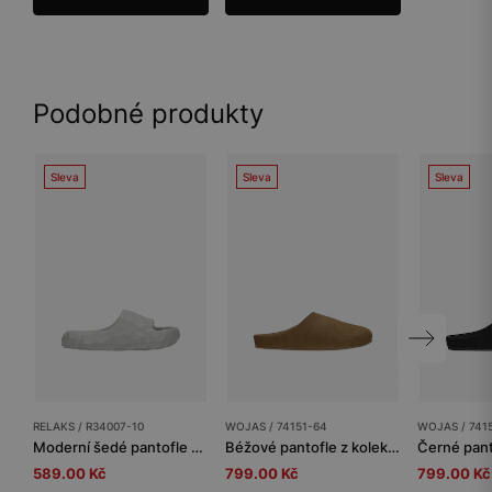
Podobné produkty
Sleva
Sleva
Sleva
RELAKS / R34007-10
WOJAS / 74151-64
WOJAS / 741
Moderní šedé pantofle s geometrickou strukturou RELAKS R34007-10
Béžové pantofle z kolekce Comfort z velurové štípané kůže
589.00 Kč
799.00 Kč
799.00 Kč