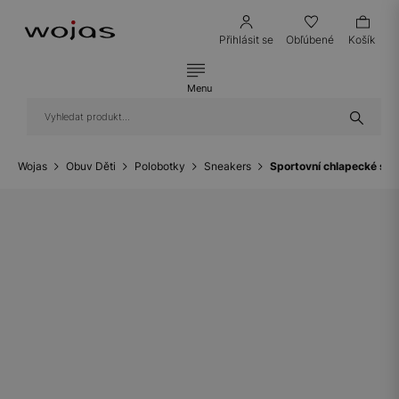
Přihlásit se
Obľúbené
Košík
Menu
Wojas
Obuv Děti
Polobotky
Sneakers
Sportovní chlapecké sne