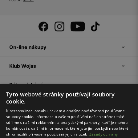
On-line nákupy
Klub Wojas
Zákaznická zóna
Tyto webové stránky používají soubory
cookie.
Společnost Wojas
K personalizaci obsahu, reklam a analýze návštěvnosti používáme
soubory cookie. Informace o vašem používání našich stránek také
Rady
sdílíme s našimi reklamními a analytickými partnery, kteří je mohou
kombinovat s dalšími informacemi, které jste jim poskytli nebo které
shromáždili při vašem používání jejich služeb.
Zásady ochrany