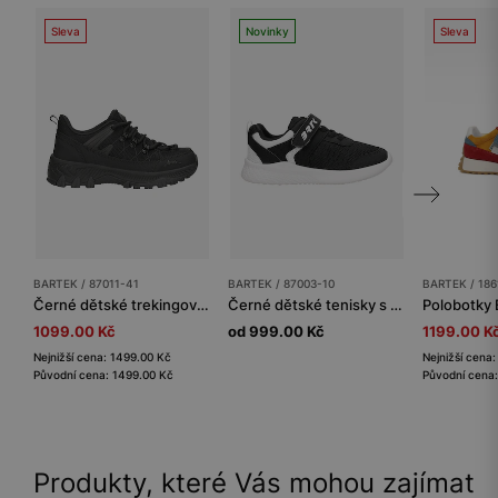
Sleva
Novinky
Sleva
BARTEK / 87011-41
BARTEK / 87003-10
BARTEK / 18
Černé dětské trekingové polobotky BARTEK 87011-41
Černé dětské tenisky s bílými detaily BARTEK 87003-10
1099.00 Kč
od 999.00 Kč
1199.00 K
Nejnižší cena: 1499.00 Kč
Nejnižší cena
Původní cena: 1499.00 Kč
Původní cena:
Produkty, které Vás mohou zajímat