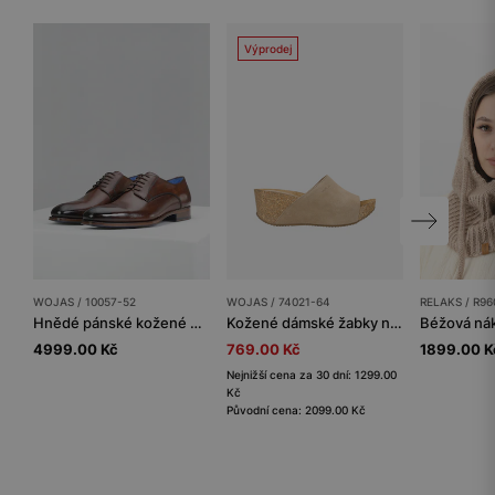
Výprodej
WOJAS / 10057-52
WOJAS / 74021-64
RELAKS / R96
Hnědé pánské kožené boty v elegantním stylu
Kožené dámské žabky na klínku v odstínech béžové
4999.00 Kč
769.00 Kč
1899.00 K
Nejnižší cena za 30 dní: 1299.00
Kč
Původní cena: 2099.00 Kč