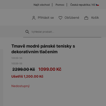
Najít obchod
Pomoc
Česká republika / Kč
Přihlásit se
Obľúbené
Košík
Tmavě modré pánské tenisky s
dekorativním tlačením
10039-56
10039-56
1099.00
Kč
2299.00 Kč
Ušetříš 1,200.00 Kč
Nedostupný