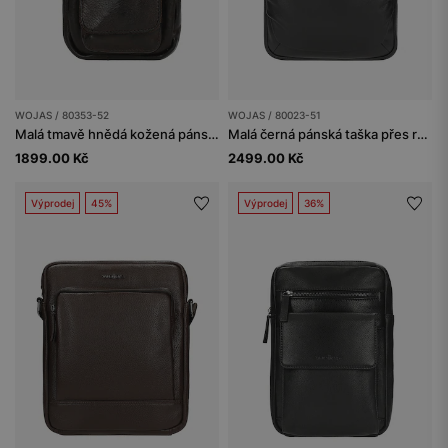
WOJAS / 80353-52
WOJAS / 80023-51
Malá tmavě hnědá kožená pánská taška
Malá černá pánská taška přes rameno
1899.00 Kč
2499.00 Kč
Výprodej
45%
Výprodej
36%