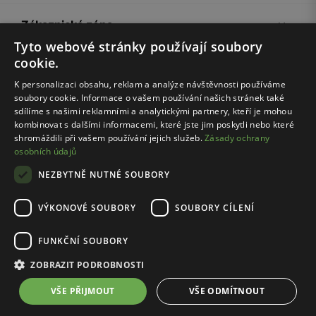
Zákaznická zóna
Tyto webové stránky používají soubory
cookie.
Společnost Wojas
K personalizaci obsahu, reklam a analýze návštěvnosti používáme
soubory cookie. Informace o vašem používání našich stránek také
Rady
sdílíme s našimi reklamními a analytickými partnery, kteří je mohou
kombinovat s dalšími informacemi, které jste jim poskytli nebo které
shromáždili při vašem používání jejich služeb.
Zásady ochrany
osobních údajů
NEZBYTNĚ NUTNÉ SOUBORY
VÝKONOVÉ SOUBORY
SOUBORY CÍLENÍ
Pravidla e-shopu
Zásady ochrany osobních údajů
FUNKČNÍ SOUBORY
Nastavení cookies
ZOBRAZIT PODROBNOSTI
© Wojas 2026
VŠE PŘIJMOUT
VŠE ODMÍTNOUT