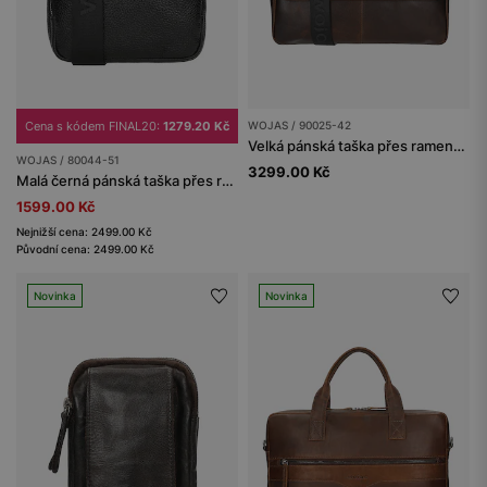
Cena s kódem FINAL20:
1279.20 Kč
WOJAS / 90025-42
Velká pánská taška přes rameno z voskované kůže pull up
WOJAS / 80044-51
3299.00 Kč
Malá černá pánská taška přes rameno
1599.00 Kč
Nejnižší cena: 2499.00 Kč
Původní cena: 2499.00 Kč
Novinka
Novinka