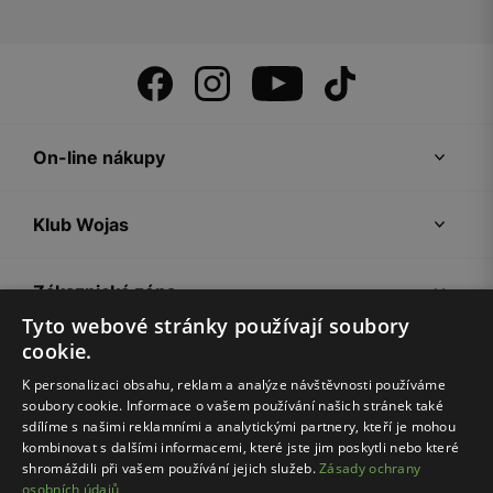
On-line nákupy
Klub Wojas
Zákaznická zóna
Tyto webové stránky používají soubory
cookie.
Společnost Wojas
K personalizaci obsahu, reklam a analýze návštěvnosti používáme
soubory cookie. Informace o vašem používání našich stránek také
Rady
sdílíme s našimi reklamními a analytickými partnery, kteří je mohou
kombinovat s dalšími informacemi, které jste jim poskytli nebo které
shromáždili při vašem používání jejich služeb.
Zásady ochrany
osobních údajů