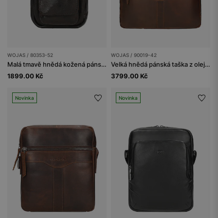
WOJAS / 80353-52
WOJAS / 90019-42
Malá tmavě hnědá kožená pánská taška
Velká hnědá pánská taška z olejované kůže pull up
1899.00 Kč
3799.00 Kč
Novinka
Novinka