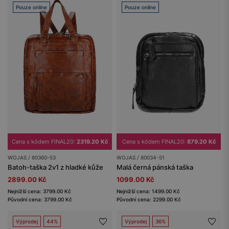
Pouze online
Pouze online
Cena s kódem FINAL20:
2319.20 Kč
Cena s kódem FINAL20:
879.20 Kč
WOJAS / 80360-53
WOJAS / 80034-51
Batoh-taška 2v1 z hladké kůže
Malá černá pánská taška
2899.00 Kč
1099.00 Kč
Nejnižší cena: 3799.00 Kč
Nejnižší cena: 1499.00 Kč
Původní cena: 3799.00 Kč
Původní cena: 2299.00 Kč
Výprodej
44%
Výprodej
36%