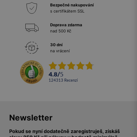
Bezpečné nakupování
s certifikátem SSL
Doprava zdarma
nad 500 Kč
30 dní
na vrácení
4.8
/
5
124313
recenzí
Newsletter
Pokud se nyní dodatečně zaregistruješ, získáš