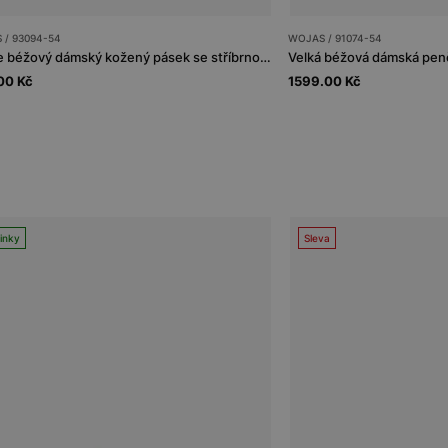
 / 93094-54
WOJAS / 91074-54
Světle béžový dámský kožený pásek se stříbrnou sponou
Velká béžová dámská peně
00 Kč
1599.00 Kč
inky
Sleva