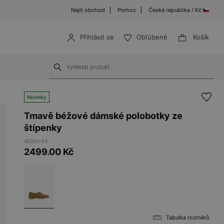
Najít obchod
Pomoc
Česká republika / Kč
Přihlásit se
Obľúbené
Košík
Novinky
Tmavě béžové dámské polobotky ze
štípenky
46393-64
2499.00
Kč
Tabulka rozměrů