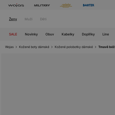
Ženy
Muži
Děti
SALE
Novinky
Obuv
Kabelky
Doplňky
Line
Wojas
Kožené boty dámské
Kožené polobotky dámské
Tmavě béž