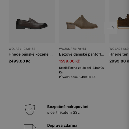
WOJAS / 10231-52
WOJAS / 74178-64
WOJAS / 463
Hnědé pánské kožené mokasíny
Béžové dámské pantofle na podpatku se zakrytou špičkou
Hnědé teni
2499.00 Kč
1599.00 Kč
2999.00 
Nejnižší cena za 30 dní: 2499.00
Kč
Původní cena: 2499.00 Kč
Bezpečné nakupování
s certifikátem SSL
Doprava zdarma