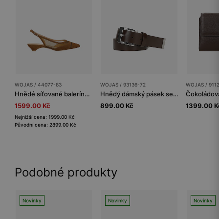
WOJAS / 44077-83
WOJAS / 93136-72
WOJAS / 911
Hnědé síťované baleríny s otevřenou patou
Hnědý dámský pásek se stříbrnou přezkou
1599.00 Kč
899.00 Kč
1399.00 K
Nejnižší cena: 1999.00 Kč
Původní cena: 2899.00 Kč
Podobné produkty
Novinky
Novinky
Novinky