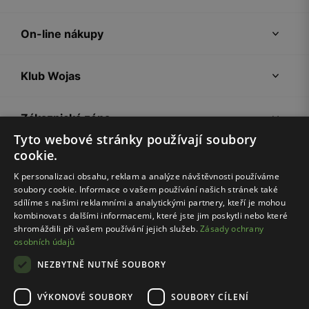
On-line nákupy
Klub Wojas
Zákaznická zóna
Tyto webové stránky používají soubory
cookie.
Společnost Wojas
K personalizaci obsahu, reklam a analýze návštěvnosti používáme
soubory cookie. Informace o vašem používání našich stránek také
Rady
sdílíme s našimi reklamními a analytickými partnery, kteří je mohou
kombinovat s dalšími informacemi, které jste jim poskytli nebo které
shromáždili při vašem používání jejich služeb.
Zásady ochrany
osobních údajů
NEZBYTNĚ NUTNÉ SOUBORY
VÝKONOVÉ SOUBORY
SOUBORY CÍLENÍ