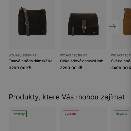
WOJAS / 80067-72
WOJAS / 80395-72
WOJAS / 804
Tmavě hnědá dámská kabelka z kombinované kůže
Čokoládová dámská kabelka z kombinovaných kůží
Světle hně
3299.00 Kč
3299.00 Kč
2499.00 
Produkty, které Vás mohou zajímat
Novinky
Výprodej
Novinky