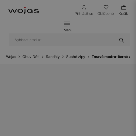
Přihlásit se
Obľúbené
Košík
Menu
Wojas
Obuv Děti
Sandály
Suché zipy
Tmavě modro-černé uza