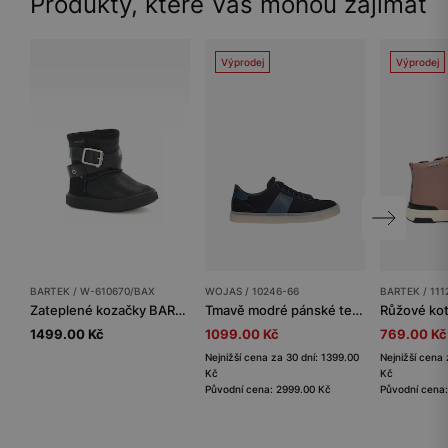
Produkty, které Vás mohou zajímat
Výprodej
Výprodej
BARTEK / W-610670/BAX
WOJAS / 10246-66
BARTEK / 111
Zateplené kozačky BARTEK W-610670/BAX, pro dívky, černé
Tmavě modré pánské tenisky s koženkovou vložkou z lícové kůže
1499.00 Kč
1099.00 Kč
769.00 Kč
Nejnižší cena za 30 dní: 1399.00
Nejnižší cena 
Kč
Kč
Původní cena: 2999.00 Kč
Původní cena: