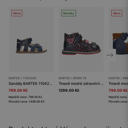
Sleva
Novinky
Sleva
BARTEK / 11042205
BARTEK / 85500-76
BARTEK / 86
Sandály BARTEK 11042205, pro chlapce, tmavě modré
Tmavě modré zdravotní sandály s lesklými srdíčky, podpatek Thomas BARTEK 85500-76
769.00 Kč
1299.00 Kč
799.00 Kč
Nejnižší cena: 799.00 Kč
Nejnižší cena
Původní cena: 1499.00 Kč
Původní cena: