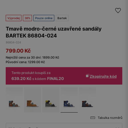
Výprodej
38%
Pouze online
Bartek
Tmavě modro-černé uzavřené sandály
BARTEK 86804-024
86804-024
799.00
Kč
Nejnižší cena za 30 dní:
1899.00
Kč
Původní cena:
1299.00
Kč
Tento produkt koupíš za
Zkopírujte kód
639.20 Kč
FINAL20
s kódem
Tabulka rozměrů