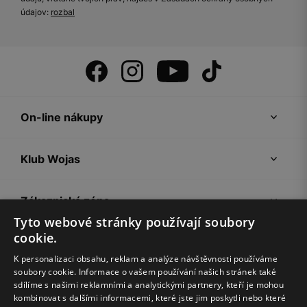
údajov:
rozbal
On-line nákupy
Klub Wojas
Zákaznická zóna
Tyto webové stránky používají soubory
cookie.
Společnost Wojas
K personalizaci obsahu, reklam a analýze návštěvnosti používáme
soubory cookie. Informace o vašem používání našich stránek také
Rady
sdílíme s našimi reklamními a analytickými partnery, kteří je mohou
kombinovat s dalšími informacemi, které jste jim poskytli nebo které