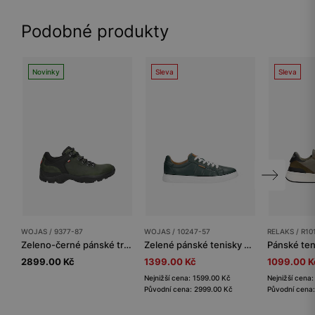
Podobné produkty
Novinky
Sleva
Sleva
WOJAS / 9377-87
WOJAS / 10247-57
RELAKS / R10
Zeleno-černé pánské trekingové polobotky
Zelené pánské tenisky na bílé podrážce
2899.00 Kč
1399.00 Kč
1099.00 K
Nejnižší cena: 1599.00 Kč
Nejnižší cena
Původní cena: 2999.00 Kč
Původní cena: