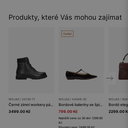
Produkty, které Vás mohou zajímat
Outlet
WOJAS / 24120-71
WOJAS / 44048-35
WOJAS / 804
Černé zimní workery pánské s zateplením
Bordové baleríny se špičatou špičkou a ozdobným páskem
3499.00 Kč
799.00 Kč
2299.00 K
Nejnižší cena za 30 dní: 1299.00
Kč
Původní cena: 2499.00 Kč