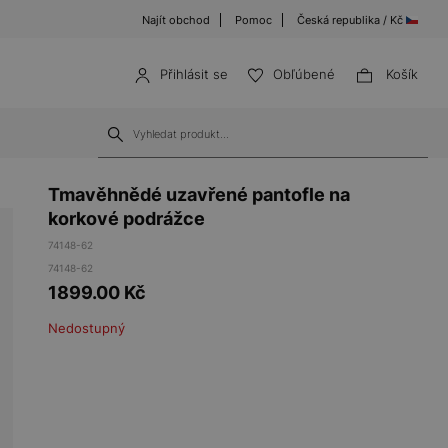
Najít obchod
Pomoc
Česká republika / Kč
Přihlásit se
Obľúbené
Košík
Tmavěhnědé uzavřené pantofle na
korkové podrážce
74148-62
74148-62
1899.00
Kč
Nedostupný