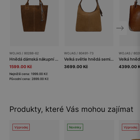
WOJAS / 80288-62
WOJAS / 80491-73
WOJAS / 802
Hnědá dámská nákupní taška z welurové štípané kůže
Velká světle hnědá semišová kabelka
1599.00 Kč
3699.00 Kč
4399.00 
Nejnižší cena: 1999.00 Kč
Původní cena: 2899.00 Kč
Produkty, které Vás mohou zajímat
Výprodej
Novinky
Výprodej