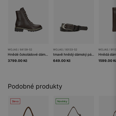
WOJAS / 64139-52
WOJAS / 93133-52
WOJAS / 911
Hnědé čokoládové dámské kotníkové boty se zlatým zipem
tmavě hnědý dámský pásek s reliéfními vzory a otevřenou sponou
3799.00 Kč
649.00 Kč
1599.00 K
Podobné produkty
Sleva
Novinky