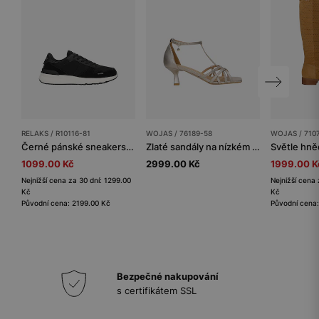
RELAKS / R10116-81
WOJAS / 76189-58
WOJAS / 710
Černé pánské sneakers RELAKS na bílé podrážce
Zlaté sandály na nízkém podpatku s pleteným řemínkem
1099.00 Kč
2999.00 Kč
1999.00 K
Nejnižší cena za 30 dní: 1299.00
Nejnižší cena 
Kč
Kč
Původní cena: 2199.00 Kč
Původní cena
Bezpečné nakupování
s certifikátem SSL