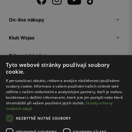
On-line nákupy
Klub Wojas
Zákaznická zóna
Tyto webové stránky používají soubory
cookie.
Společnost Wojas
K personalizaci obsahu, reklam a analýze návštěvnosti používáme
soubory cookie. Informace o vašem používání našich stránek také
Rady
sdílíme s našimi reklamními a analytickými partnery, kteří je mohou
kombinovat s dalšími informacemi, které jste jim poskytli nebo které
shromáždili při vašem používání jejich služeb.
Zásady ochrany
osobních údajů
NEZBYTNĚ NUTNÉ SOUBORY