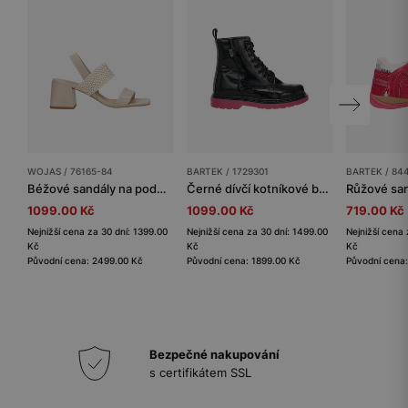
WOJAS / 76165-84
BARTEK / 1729301
BARTEK / 84
Béžové sandály na podpatku s pleteným páskem
Černé dívčí kotníkové boty BARTEK s růžovou podrážkou 1729301
1099.00 Kč
1099.00 Kč
719.00 Kč
Nejnižší cena za 30 dní: 1399.00
Nejnižší cena za 30 dní: 1499.00
Nejnižší cena 
Kč
Kč
Kč
Původní cena: 2499.00 Kč
Původní cena: 1899.00 Kč
Původní cena:
Bezpečné nakupování
s certifikátem SSL