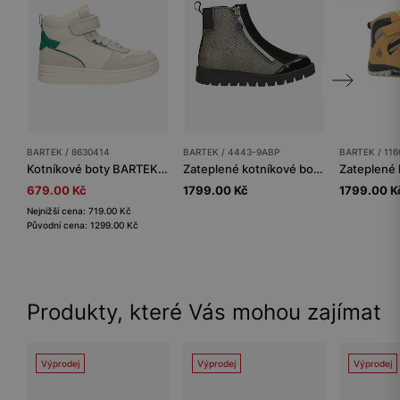
BARTEK / 8630414
BARTEK / 4443-9ABP
BARTEK / 116
Kotníkové boty BARTEK 86304-14, béžovo-zelené
Zateplené kotníkové boty BARTEK 4443-9ABP pro dívky, béžovo-černé
679.00 Kč
1799.00 Kč
1799.00 K
Nejnižší cena: 719.00 Kč
Původní cena: 1299.00 Kč
Produkty, které Vás mohou zajímat
Výprodej
Výprodej
Výprodej