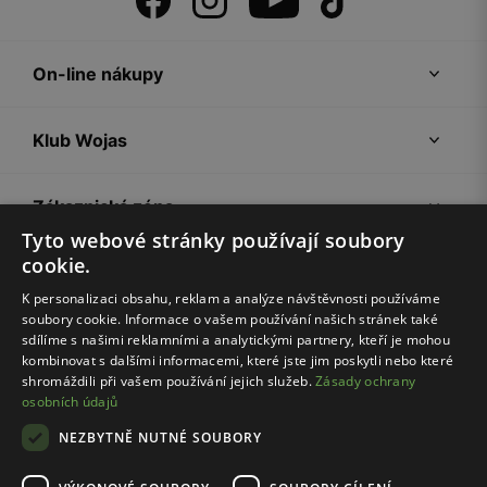
On-line nákupy
Klub Wojas
Zákaznická zóna
Tyto webové stránky používají soubory
cookie.
Společnost Wojas
K personalizaci obsahu, reklam a analýze návštěvnosti používáme
soubory cookie. Informace o vašem používání našich stránek také
Rady
sdílíme s našimi reklamními a analytickými partnery, kteří je mohou
kombinovat s dalšími informacemi, které jste jim poskytli nebo které
shromáždili při vašem používání jejich služeb.
Zásady ochrany
osobních údajů
NEZBYTNĚ NUTNÉ SOUBORY