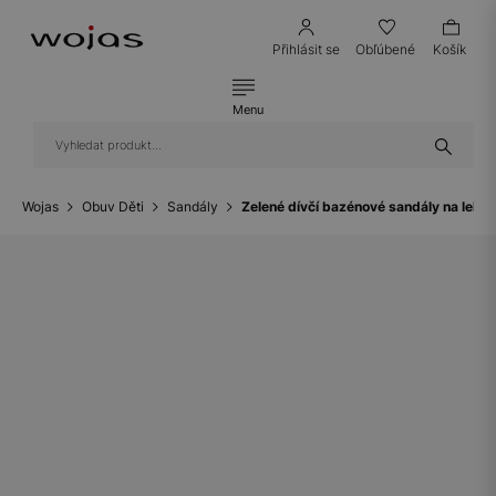
Přihlásit se
Obľúbené
Košík
Menu
Wojas
Obuv Děti
Sandály
Zelené dívčí bazénové sandály na leh