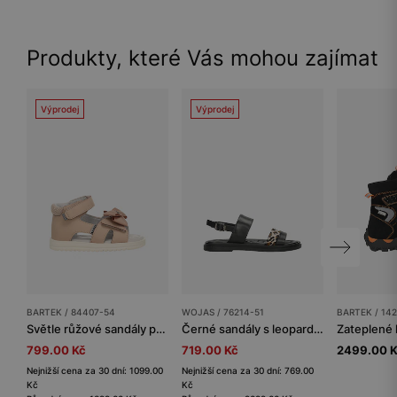
Produkty, které Vás mohou zajímat
Výprodej
Výprodej
BARTEK / 84407-54
WOJAS / 76214-51
BARTEK / 14
Světle růžové sandály pro holčičky s mašličkou BARTEK 84407-54
Černé sandály s leopardím páskem
799.00 Kč
719.00 Kč
2499.00 
Nejnižší cena za 30 dní: 1099.00
Nejnižší cena za 30 dní: 769.00
Kč
Kč