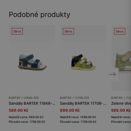
Podobné produkty
Sleva
Sleva
Sleva
BARTEK / 11848-025
BARTEK / 11708-021
BARTEK / 112
Sandály BARTEK 11848-025, pro kluky, zeleno-modré
Sandály BARTEK 11708-021, pro chlapce, zeleno-černo-žluté
589.00 Kč
899.00 Kč
589.00 Kč
Nejnižší cena: 949.00 Kč
Nejnižší cena: 1499.00 Kč
Nejnižší cena
Původní cena: 1799.00 Kč
Původní cena: 1799.00 Kč
Původní cena: