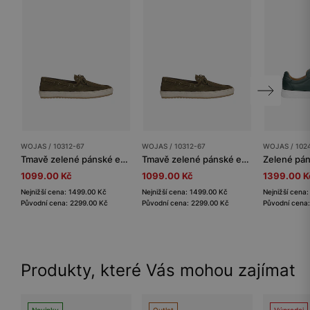
WOJAS / 10312-67
WOJAS / 10312-67
WOJAS / 102
Tmavě zelené pánské espadrilky typu boat shoes
Tmavě zelené pánské espadrilky typu boat shoes
1099.00 Kč
1099.00 Kč
1399.00 K
Nejnižší cena: 1499.00 Kč
Nejnižší cena: 1499.00 Kč
Nejnižší cena
Původní cena: 2299.00 Kč
Původní cena: 2299.00 Kč
Původní cena
Produkty, které Vás mohou zajímat
Novinky
Outlet
Výprodej