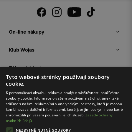
On-line nákupy
Klub Wojas
Zákaznická zóna
Tyto webové stránky používají soubory
cookie.
Společnost Wojas
K personalizaci obsahu, reklam a analýze návštěvnosti používáme
soubory cookie. Informace o vašem používání našich stránek také
Rady
sdílíme s našimi reklamními a analytickými partnery, kteří je mohou
kombinovat s dalšími informacemi, které jste jim poskytli nebo které
shromáždili při vašem používání jejich služeb.
Zásady ochrany
osobních údajů
NEZBYTNĚ NUTNÉ SOUBORY