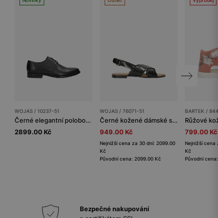
WOJAS / 10237-51
WOJAS / 76071-51
BARTEK / 84
Černé elegantní polobotky pro muže z lícové kůže
Černé kožené dámské sandály s lesklou úpravou
2899.00 Kč
949.00 Kč
799.00 Kč
Nejnižší cena za 30 dní: 2099.00
Nejnižší cena 
Kč
Kč
Původní cena: 2099.00 Kč
Původní cena:
Bezpečné nakupování