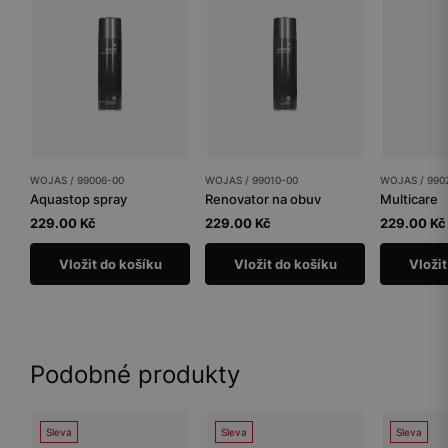
WOJAS / 99006-00
WOJAS / 99010-00
WOJAS / 990
Aquastop spray
Renovator na obuv
Multicare
229.00 Kč
229.00 Kč
229.00 Kč
Vložit do košíku
Vložit do košíku
Vložit
Podobné produkty
Sleva
Sleva
Sleva