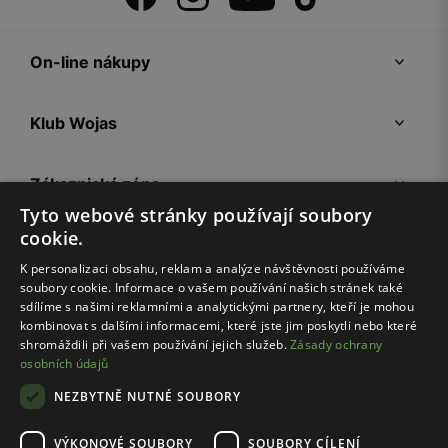
On-line nákupy
Klub Wojas
Zákaznická zóna
Tyto webové stránky používají soubory
cookie.
Společnost Wojas
K personalizaci obsahu, reklam a analýze návštěvnosti používáme
soubory cookie. Informace o vašem používání našich stránek také
Rady
sdílíme s našimi reklamními a analytickými partnery, kteří je mohou
kombinovat s dalšími informacemi, které jste jim poskytli nebo které
shromáždili při vašem používání jejich služeb.
Zásady ochrany
osobních údajů
NEZBYTNĚ NUTNÉ SOUBORY
VÝKONOVÉ SOUBORY
SOUBORY CÍLENÍ