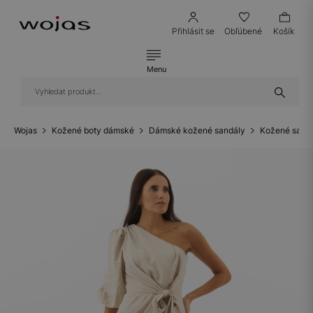
Přihlásit se
Obľúbené
Košík
Menu
Wojas
Kožené boty dámské
Dámské kožené sandály
Kožené sandá