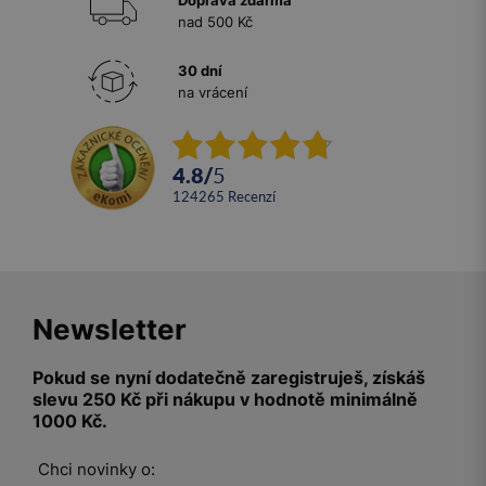
Doprava zdarma
nad 500 Kč
30 dní
na vrácení
4.8
/
5
124265
recenzí
Newsletter
Pokud se nyní dodatečně zaregistruješ, získáš
slevu 250 Kč při nákupu v hodnotě minimálně
1000 Kč.
Chci novinky o: