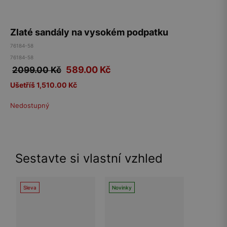
Zlaté sandály na vysokém podpatku
76184-58
76184-58
589.00
Kč
2099.00 Kč
Ušetříš 1,510.00 Kč
Nedostupný
Sestavte si vlastní vzhled
Sleva
Novinky