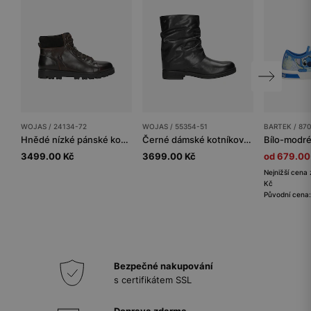
WOJAS / 24134-72
WOJAS / 55354-51
BARTEK / 870
Hnědé nízké pánské kožené polobotky
Černé dámské kotníkové boty z pravé kůže
3499.00 Kč
3699.00 Kč
od 679.00
Nejnižší cena 
Kč
Původní cena:
Bezpečné nakupování
s certifikátem SSL