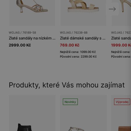
WOJAS / 76189-58
WOJAS / 76238-88
WOJAS / 762
Zlaté sandály na nízkém podpatku s pleteným řemínkem
Zlaté dámské sandály s pletenými textilními pásky
2999.00 Kč
769.00 Kč
1999.00 K
Nejnižší cena: 1099.00 Kč
Nejnižší cena
Původní cena: 2299.00 Kč
Původní cena
Produkty, které Vás mohou zajímat
Novinky
Výprodej