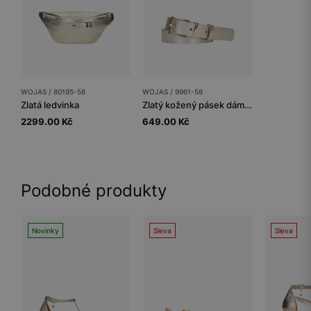
WOJAS / 80195-58
WOJAS / 9961-58
Zlatá ledvinka
Zlatý kožený pásek dámský s jemnou přezkou
2299.00 Kč
649.00 Kč
Podobné produkty
Novinky
Sleva
Sleva