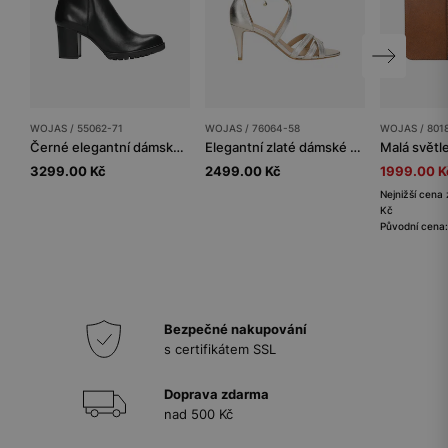
WOJAS / 55062-71
WOJAS / 76064-58
WOJAS / 801
Černé elegantní dámské kotníkové boty na zimu
Elegantní zlaté dámské sandály na vysokém podpatku
3299.00 Kč
2499.00 Kč
1999.00 K
Nejnižší cena 
Kč
Původní cena
Bezpečné nakupování
s certifikátem SSL
Doprava zdarma
nad 500 Kč