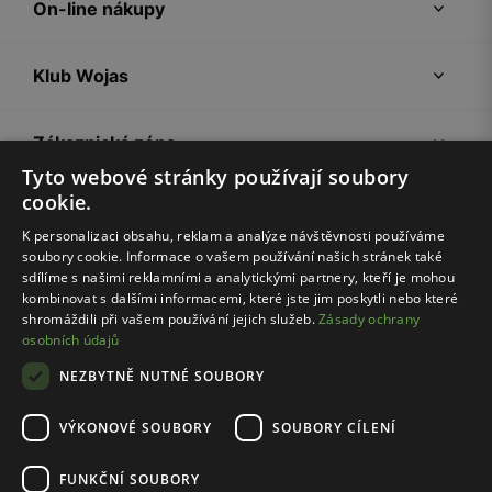
On-line nákupy
Klub Wojas
Zákaznická zóna
Tyto webové stránky používají soubory
cookie.
Společnost Wojas
K personalizaci obsahu, reklam a analýze návštěvnosti používáme
soubory cookie. Informace o vašem používání našich stránek také
Rady
sdílíme s našimi reklamními a analytickými partnery, kteří je mohou
kombinovat s dalšími informacemi, které jste jim poskytli nebo které
shromáždili při vašem používání jejich služeb.
Zásady ochrany
osobních údajů
NEZBYTNĚ NUTNÉ SOUBORY
VÝKONOVÉ SOUBORY
SOUBORY CÍLENÍ
Pravidla e-shopu
Zásady ochrany osobních údajů
FUNKČNÍ SOUBORY