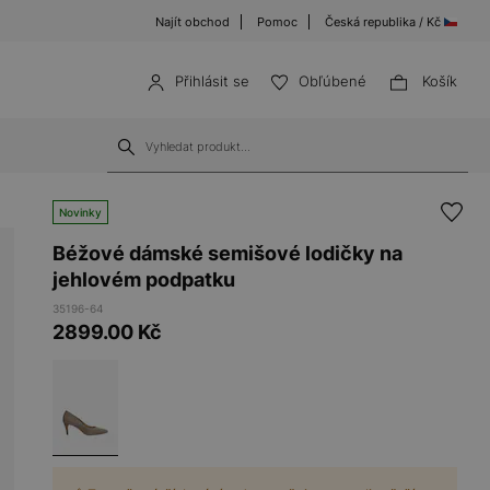
Najít obchod
Pomoc
Česká republika / Kč
Přihlásit se
Obľúbené
Košík
Novinky
Béžové dámské semišové lodičky na
jehlovém podpatku
35196-64
2899.00
Kč