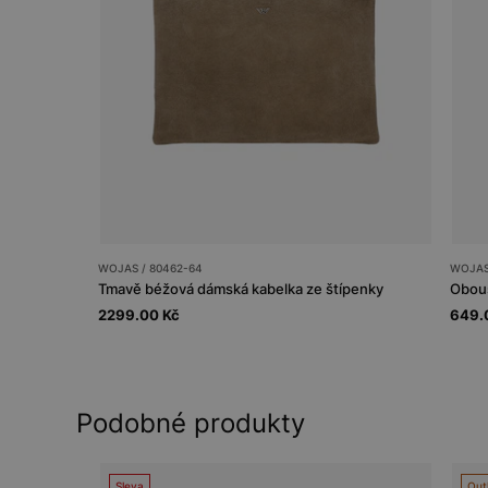
WOJAS / 80462-64
WOJAS
Tmavě béžová dámská kabelka ze štípenky
2299.00 Kč
649.
Podobné produkty
Sleva
Out