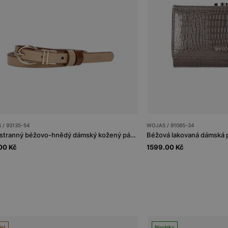
 / 93135-54
WOJAS / 91085-34
Oboustranný béžovo-hnědý dámský kožený pásek
Béžová lakovaná dámská 
00 Kč
1599.00 Kč
let
Novinky