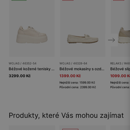
WOJAS / 46352-54
WOJAS / 46328-64
RELAKS / R46
Béžové kožené tenisky na vysoké platformě
Béžové mokasíny s ozdobnou bižuterií
3299.00 Kč
1399.00 Kč
1099.00 K
Nejnižší cena: 1599.00 Kč
Nejnižší cena
Původní cena: 2399.00 Kč
Původní cena
Produkty, které Vás mohou zajímat