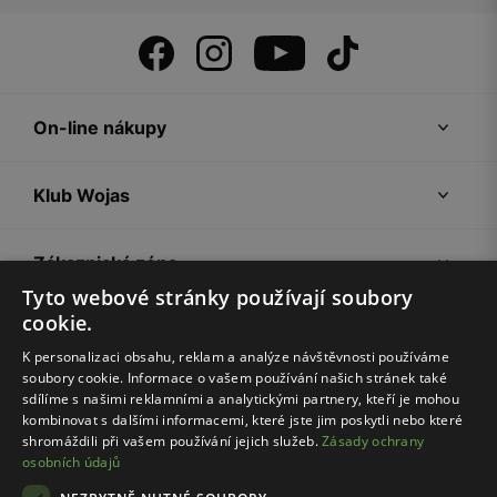
On-line nákupy
Klub Wojas
Zákaznická zóna
Tyto webové stránky používají soubory
cookie.
Společnost Wojas
K personalizaci obsahu, reklam a analýze návštěvnosti používáme
soubory cookie. Informace o vašem používání našich stránek také
Rady
sdílíme s našimi reklamními a analytickými partnery, kteří je mohou
kombinovat s dalšími informacemi, které jste jim poskytli nebo které
shromáždili při vašem používání jejich služeb.
Zásady ochrany
osobních údajů