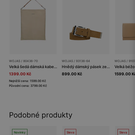
WOJAS / 80436-70
WOJAS / 93136-64
WOJAS / 910
Velká šedá dámská kabelka
Hnědý dámský pásek ze štípenky
1399.00 Kč
899.00 Kč
1599.00 K
Nejnižší cena: 1599.00 Kč
Původní cena: 3799.00 Kč
Podobné produkty
Novinky
Sleva
Sleva