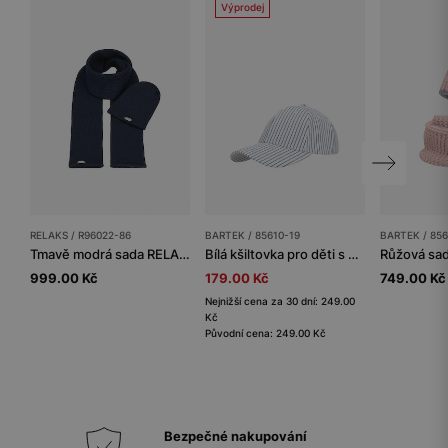
Výprodej
RELAKS / R96022-86
BARTEK / 85610-19
BARTEK / 85
Tmavě modrá sada RELAKS čepice + šála
Bílá kšiltovka pro děti s modrými pruhy BARTEK 85610-19
999.00 Kč
179.00 Kč
749.00 Kč
Nejnižší cena za 30 dní: 249.00
Kč
Původní cena: 249.00 Kč
Bezpečné nakupování