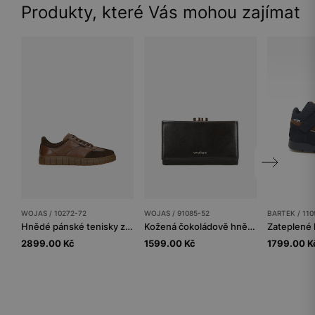
Produkty, které Vás mohou zajímat
WOJAS / 10272-72
WOJAS / 91085-52
BARTEK / 110
Hnědé pánské tenisky z kombinované kůže
Kožená čokoládově hnědá dámská peněženka se zlatými detaily
2899.00 Kč
1599.00 Kč
1799.00 K