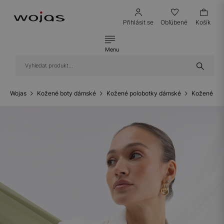
Přihlásit se
Obľúbené
Košík
Menu
Wojas
Kožené boty dámské
Kožené polobotky dámské
Kožené bal