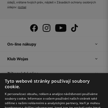
údajů, vrátane tvojich práv, nájdeš v Zásadách ochrany osobných
údajov:
rozbal
On-line nákupy
Klub Wojas
Zákaznická zóna
Tyto webové stránky používají soubory
cookie.
Společnost Wojas
K personalizaci obsahu, reklam a analýze návštěvnosti používáme
soubory cookie. Informace o vašem používání našich stránek také
Rady
sdílíme s našimi reklamními a analytickými partnery, kteří je mohou
kombinovat s dalšími informacemi, které jste jim poskytli nebo které