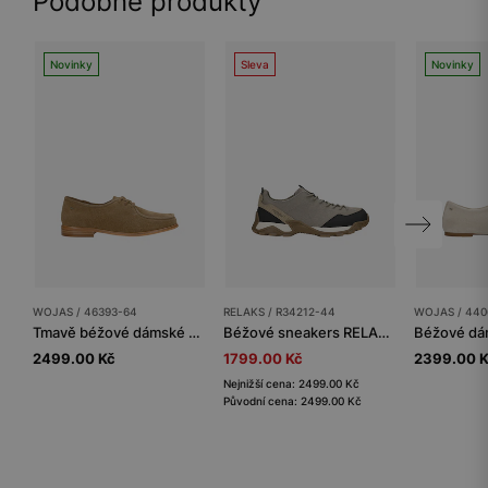
Podobné produkty
Novinky
Sleva
Novinky
WOJAS / 46393-64
RELAKS / R34212-44
WOJAS / 440
Tmavě béžové dámské polobotky ze štípenky
Béžové sneakers RELAKS Micropolytex
2499.00 Kč
1799.00 Kč
2399.00 
Nejnižší cena: 2499.00 Kč
Původní cena: 2499.00 Kč