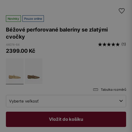
Novinky
Pouze online
Béžové perforované baleríny se zlatými
cvočky
(1)
44074-64
2399.00
Kč
Tabulka rozměrů
Vyberte veľkosť
Vložit do košíku