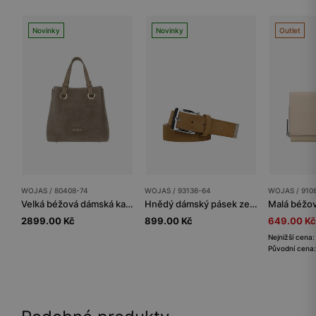
Novinky
Novinky
Outlet
WOJAS / 80408-74
WOJAS / 93136-64
WOJAS / 910
Velká béžová dámská kabelka z kombinovaných kůží
Hnědý dámský pásek ze štípenky
2899.00 Kč
899.00 Kč
649.00 Kč
Nejnižší cena
Původní cena: