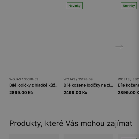
Novinky
Novinky
WOJAS / 35018-59
WOJAS / 35178-59
WOJAS / 350
Bílé lodičky z hladké kůže na podpatku
Bílé kožené lodičky na zlatém jehlovém podpatku
2899.00 Kč
2499.00 Kč
2899.00 
Produkty, které Vás mohou zajímat