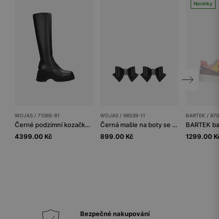
Novinky
WOJAS / 71065-81
WOJAS / 98539-11
BARTEK / 870
Černé podzimní kozačky na platformě
Černá mašle na boty se stříbrnou aplikací
4399.00 Kč
899.00 Kč
1299.00 K
Bezpečné nakupování