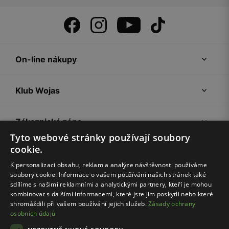
On-line nákupy
Klub Wojas
Zákaznická zóna
Tyto webové stránky používají soubory
cookie.
Společnost Wojas
K personalizaci obsahu, reklam a analýze návštěvnosti používáme
soubory cookie. Informace o vašem používání našich stránek také
Rady
sdílíme s našimi reklamními a analytickými partnery, kteří je mohou
kombinovat s dalšími informacemi, které jste jim poskytli nebo které
shromáždili při vašem používání jejich služeb.
Zásady ochrany
osobních údajů