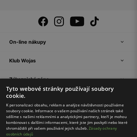
On-line nákupy
Klub Wojas
Zákaznická zóna
Tyto webové stránky používají soubory
cookie.
Společnost Wojas
K personalizaci obsahu, reklam a analýze návštěvnosti používáme
soubory cookie. Informace o vašem používání našich stránek také
Rady
sdílíme s našimi reklamními a analytickými partnery, kteří je mohou
kombinovat s dalšími informacemi, které jste jim poskytli nebo které
shromáždili při vašem používání jejich služeb.
Zásady ochrany
osobních údajů