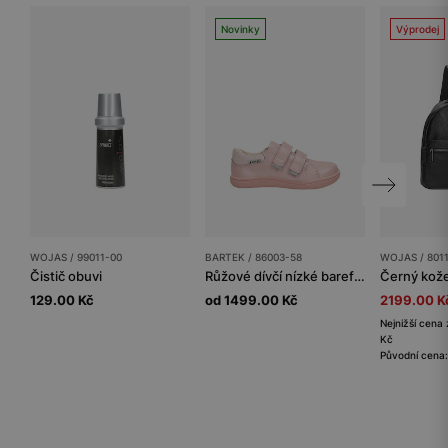
Novinky
Výprodej
WOJAS / 99011-00
BARTEK / 86003-58
WOJAS / 801
Čistič obuvi
Růžové dívčí nízké barefoot boty BARTEK 86003-58
129.00 Kč
od 1499.00 Kč
2199.00 K
Nejnižší cena 
Kč
Původní cena