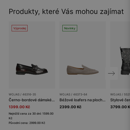
Produkty, které Vás mohou zajímat
Výprodej
Novinky
WOJAS / 46316-35
WOJAS / 46373-64
WOJAS / 552
Černo-bordové dámské mokasíny z florentické kůže
Béžové loafers na ploché podrážce
1399.00 Kč
2399.00 Kč
3799.00 
Nejnižší cena za 30 dní: 1599.00
Kč
Původní cena: 2999.00 Kč