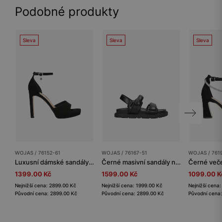
Podobné produkty
Sleva
Sleva
Sleva
WOJAS / 76152-61
WOJAS / 76167-51
WOJAS / 761
Luxusní dámské sandály na jehlovém podpatku z černé kůže
Černé masivní sandály na ploché podrážce
1399.00 Kč
1599.00 Kč
1099.00 K
Nejnižší cena: 2899.00 Kč
Nejnižší cena: 1999.00 Kč
Nejnižší cena
Původní cena: 2899.00 Kč
Původní cena: 2899.00 Kč
Původní cena