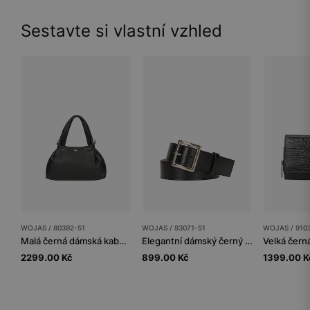
Sestavte si vlastní vzhled
WOJAS / 80392-51
WOJAS / 93071-51
WOJAS / 910
Malá černá dámská kabelka z hladké kůže
Elegantní dámský černý pásek se zlatou přezkou
2299.00 Kč
899.00 Kč
1399.00 K