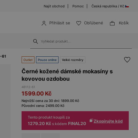
Najít obchod
Pomoc
Česká republika / Kč
Přihlásit se
Obľúbené
Košík
2-61
Outlet
Pouze online
Velké rozměry
Černé kožené dámské mokasíny s
kovovou ozdobou
46112-61
1599.00
Kč
Nejnižší cena za 30 dní:
1899.00
Kč
Původní cena:
2499.00
Kč
Tento produkt koupíš za
Zkopírujte kód
1279.20 Kč
FINAL20
s kódem