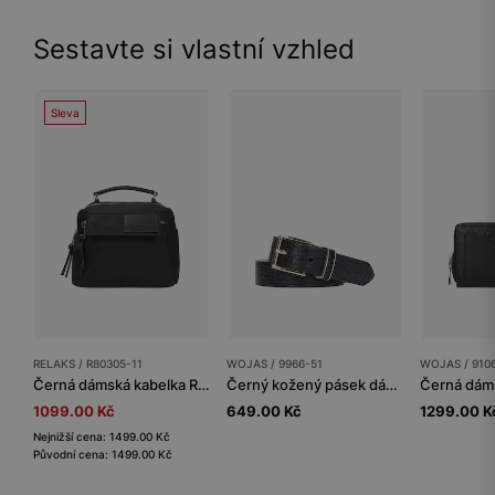
Sestavte si vlastní vzhled
Sleva
RELAKS / R80305-11
WOJAS / 9966-51
WOJAS / 910
Černá dámská kabelka RELAKS
Černý kožený pásek dámský se zlatou přezkou
1099.00 Kč
649.00 Kč
1299.00 K
Nejnižší cena: 1499.00 Kč
Původní cena: 1499.00 Kč