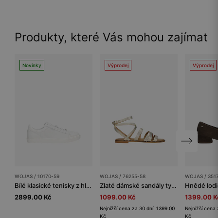
Produkty, které Vás mohou zajímat
Novinky
Výprodej
Výprodej
WOJAS / 10170-59
WOJAS / 76255-58
WOJAS / 351
Bílé klasické tenisky z hladké kůže
Zlaté dámské sandály typu římanka
2899.00 Kč
1099.00 Kč
1399.00 K
Nejnižší cena za 30 dní: 1399.00
Nejnižší cena 
Kč
Kč