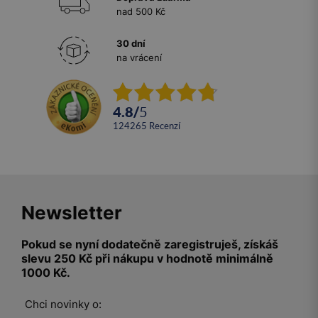
nad 500 Kč
30 dní
na vrácení
4.8
/
5
124265
recenzí
Newsletter
Pokud se nyní dodatečně zaregistruješ, získáš
slevu 250 Kč při nákupu v hodnotě minimálně
1000 Kč.
Chci novinky o: