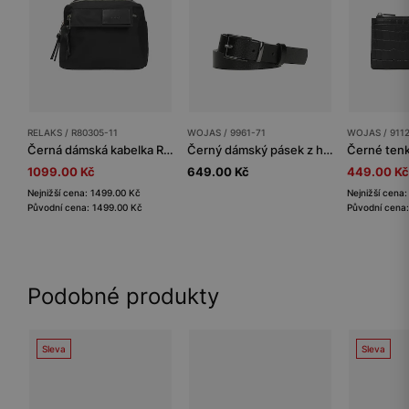
RELAKS / R80305-11
WOJAS / 9961-71
WOJAS / 911
Černá dámská kabelka RELAKS
Černý dámský pásek z hladké kůže s tmavou sponou
1099.00 Kč
649.00 Kč
449.00 Kč
Nejnižší cena: 1499.00 Kč
Nejnižší cena
Původní cena: 1499.00 Kč
Původní cena:
Podobné produkty
Sleva
Sleva