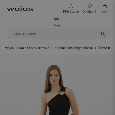
Přihlásit se
Obľúbené
Košík
Menu
Wojas
Kožené boty dámské
Kožené polobotky dámské
Černé kože