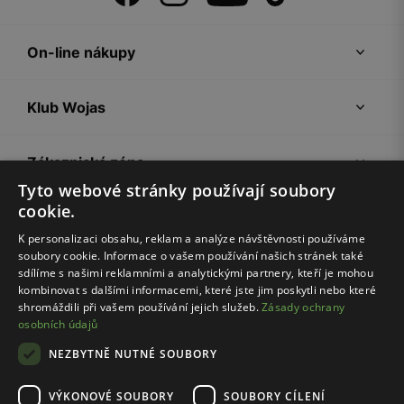
On-line nákupy
Klub Wojas
Zákaznická zóna
Tyto webové stránky používají soubory
cookie.
Společnost Wojas
K personalizaci obsahu, reklam a analýze návštěvnosti používáme
soubory cookie. Informace o vašem používání našich stránek také
Rady
sdílíme s našimi reklamními a analytickými partnery, kteří je mohou
kombinovat s dalšími informacemi, které jste jim poskytli nebo které
shromáždili při vašem používání jejich služeb.
Zásady ochrany
osobních údajů
NEZBYTNĚ NUTNÉ SOUBORY
VÝKONOVÉ SOUBORY
SOUBORY CÍLENÍ