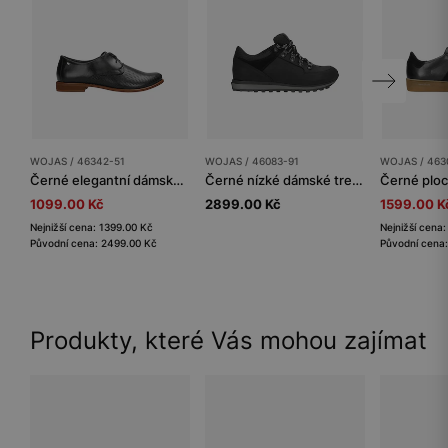
WOJAS / 46342-51
WOJAS / 46083-91
WOJAS / 463
Černé elegantní dámské oxfordky z perforované kůže
Černé nízké dámské trekkingové polobotky
1099.00 Kč
2899.00 Kč
1599.00 K
Nejnižší cena: 1399.00 Kč
Nejnižší cena
Původní cena: 2499.00 Kč
Původní cena
Produkty, které Vás mohou zajímat