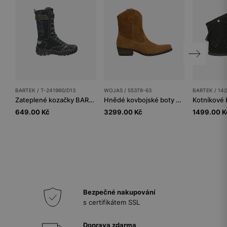
BARTEK / T-241960/D13
WOJAS / 55378-63
BARTEK / 14
Zateplené kozačky BARTEK T-241960/D13, pro dívky, tmavě modré
Hnědé kovbojské boty na zip
649.00 Kč
3299.00 Kč
1499.00 K
Bezpečné nakupování
s certifikátem SSL
Doprava zdarma