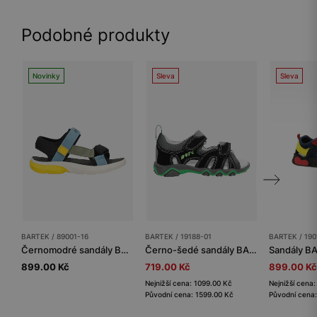
Podobné produkty
Novinky
Sleva
Sleva
BARTEK / 89001-16
BARTEK / 19188-01
BARTEK / 190
Černomodré sandály BARTEK se žlutými prvky 89001-16
Černo-šedé sandály BARTEK se zelenými vložkami 19188-01
899.00 Kč
719.00 Kč
899.00 Kč
Nejnižší cena: 1099.00 Kč
Nejnižší cena
Původní cena: 1599.00 Kč
Původní cena: