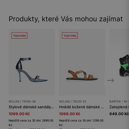
Produkty, které Vás mohou zajímat
Výprodej
Výprodej
WOJAS / 76164-56
WOJAS / 76235-53
BARTEK / W-
Stylové dámské sandály v modré barvě s vysokým podpatkem
Hnědé kožené dámské sandály na ploché podrážce
1099.00 Kč
1099.00 Kč
649.00 Kč
Nejnižší cena za 30 dní: 2899.00
Nejnižší cena za 30 dní: 1299.00
Kč
Kč