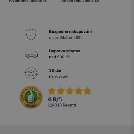
Původní cena: 2899.00 Kč
Původní cena: 2399.00 Kč
Bezpečné nakupování
s certifikátem SSL
Doprava zdarma
nad 500 Kč
30 dní
na vrácení
4.8
/
5
124313
recenzí