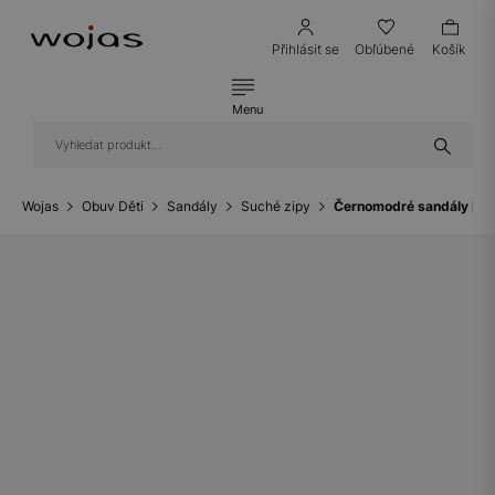
Přihlásit se
Obľúbené
Košík
Menu
Wojas
Obuv Děti
Sandály
Suché zipy
Černomodré sandály BAR