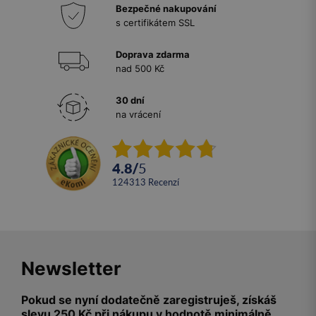
Bezpečné nakupování
s certifikátem SSL
Doprava zdarma
nad 500 Kč
30 dní
na vrácení
4.8
/
5
124313
recenzí
Newsletter
Pokud se nyní dodatečně zaregistruješ, získáš
slevu 250 Kč při nákupu v hodnotě minimálně