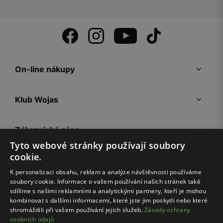
On-line nákupy
Klub Wojas
Zákaznická zóna
Tyto webové stránky používají soubory
cookie.
Společnost Wojas
K personalizaci obsahu, reklam a analýze návštěvnosti používáme
soubory cookie. Informace o vašem používání našich stránek také
Rady
sdílíme s našimi reklamními a analytickými partnery, kteří je mohou
kombinovat s dalšími informacemi, které jste jim poskytli nebo které
shromáždili při vašem používání jejich služeb.
Zásady ochrany
osobních údajů