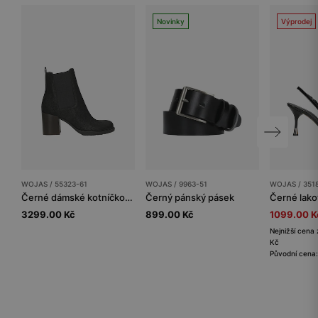
Novinky
Výprodej
WOJAS / 55323-61
WOJAS / 9963-51
WOJAS / 351
Černé dámské kotníčkové boty na sloupku
Černý pánský pásek
3299.00 Kč
899.00 Kč
1099.00 K
Nejnižší cena 
Kč
Původní cena