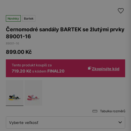
Novinky
Bartek
Černomodré sandály BARTEK se žlutými prvky
89001-16
89001-16
899.00
Kč
Tento produkt koupíš za
Zkopírujte kód
719.20 Kč
FINAL20
s kódem
Tabulka rozměrů
Vyberte veľkosť