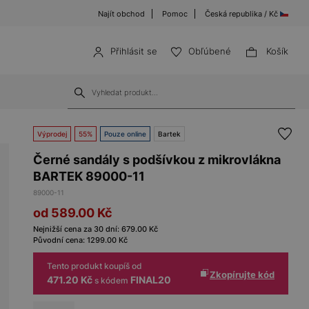
Najít obchod
Pomoc
Česká republika / Kč
Přihlásit se
Obľúbené
Košík
Výprodej
55%
Pouze online
Bartek
Černé sandály s podšívkou z mikrovlákna
BARTEK 89000-11
89000-11
od 589.00
Kč
Nejnižší cena za 30 dní:
679.00
Kč
Původní cena:
1299.00
Kč
Tento produkt koupíš od
Zkopírujte kód
471.20 Kč
FINAL20
s kódem