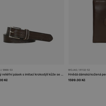
 / 9966-53
WOJAS / 91132-52
Hnědý reliéfní pásek s imitací krokodýlí kůže se zlatými doplňky
00 Kč
1599.00 Kč