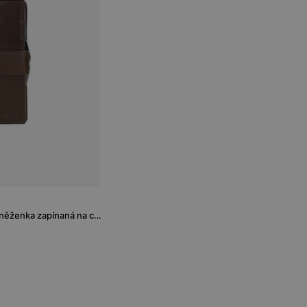
Hnědá dámská kožená peněženka zapínaná na cvočkový uzávěr