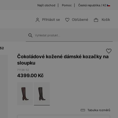
Najít obchod
Pomoc
Česká republika / Kč
Přihlásit se
Obľúbené
Košík
-52
Čokoládové kožené dámské kozačky na
sloupku
71136-52
4399.00
Kč
Tabulka rozměrů