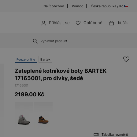
Najít obchod
Pomoc
Česká republika / Kč
Přihlásit se
Obľúbené
Košík
Pouze online
Bartek
Zateplené kotníkové boty BARTEK
17165001, pro dívky, šedé
17165001
2199.00
Kč
Tabulka rozměrů