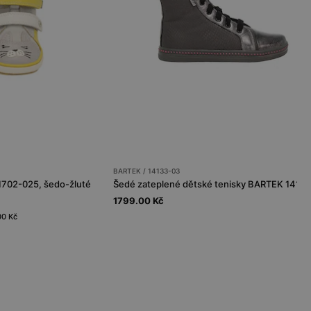
BARTEK / 14133-03
1702-025, šedo-žluté
Šedé zateplené dětské tenisky BARTEK 1413
1799.00 Kč
00 Kč