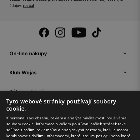
údajov:
rozbal
On-line nákupy
Klub Wojas
Zákaznická zóna
Tyto webové stránky používají soubory
cookie.
Společnost Wojas
K personalizaci obsahu, reklam a analýze návštěvnosti používáme
soubory cookie. Informace o vašem používání našich stránek také
Rady
sdílíme s našimi reklamními a analytickými partnery, kteří je mohou
kombinovat s dalšími informacemi, které jste jim poskytli nebo které