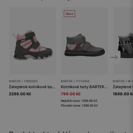
Sleva
BARTEK / 11655003
BARTEK / 11714004
BARTEK / W-
Zateplené kotníkové boty BARTEK 11655003, pro dívky, šedo-růžové
Kotníkové boty BARTEK 11714004, pro dívky, fialovo-šedé
2299.00 Kč
799.00 Kč
1899.00 K
Nejnižší cena: 1299.00 Kč
Původní cena: 1299.00 Kč