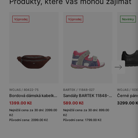
Produkty, které Vás mohou zajímat
Výprodej
Výprodej
Novinky
WOJAS / 80422-75
BARTEK / 11848-027
WOJAS / 103
Bordová dámská kabelka z velurové useně a lícové kůže
Sandály BARTEK 11848-027, pro dívky, růžovo-fialovo-šedé
1399.00 Kč
589.00 Kč
3299.00 
Nejnižší cena za 30 dní: 2099.00
Nejnižší cena za 30 dní: 899.00
Kč
Kč
Původní cena: 2099.00 Kč
Původní cena: 1799.00 Kč