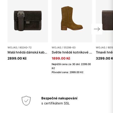
WOJAS / 80240-72
WOJAS / 55298-63
WOJAS / 801
Malá hnědá dámská kabelka z kombinovaných kůží
Světle hnědé kotníkové boty na zip
2899.00 Kč
1899.00 Kč
3299.00 
Nejnižší cena za 30 dní: 2299.00
Kč
Původní cena: 2999.00 Kč
Bezpečné nakupování
s certifikátem SSL