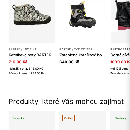
BARTEK / 11025141
BARTEK / T-31522/35J
BARTEK / 14
Kotníkové boty BARTEK 11025141, pro dívky, černo-stříbrné
Zateplené kotníkové boty BARTEK T-31522/35J, šedo-žluté
719.00 Kč
649.00 Kč
1099.00 K
Nejnižší cena: 949.00 Kč
Nejnižší cena
Původní cena: 1799.00 Kč
Původní cena:
Produkty, které Vás mohou zajímat
Novinky
Outlet
Novinky