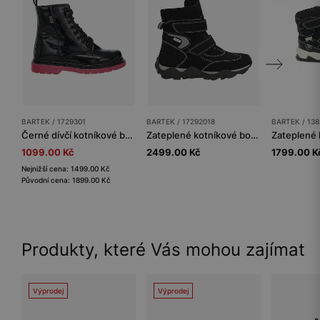
BARTEK / 1729301
BARTEK / 17292018
BARTEK / 13
Černé dívčí kotníkové boty BARTEK s růžovou podrážkou 1729301
Zateplené kotníkové boty BARTEK 17292018, černo-šedé
1099.00 Kč
2499.00 Kč
1799.00 K
Nejnižší cena: 1499.00 Kč
Původní cena: 1899.00 Kč
Produkty, které Vás mohou zajímat
Výprodej
Výprodej