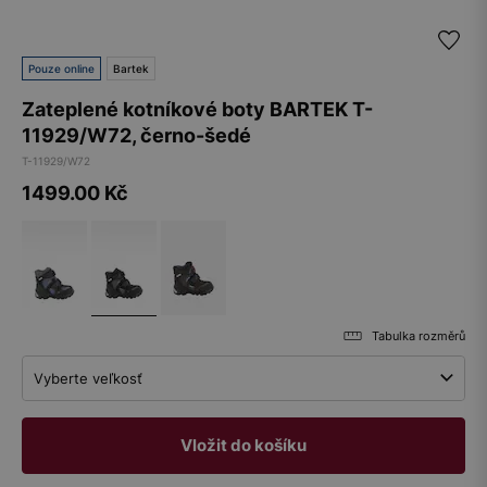
Pouze online
Bartek
Zateplené kotníkové boty BARTEK T-
11929/W72, černo-šedé
T-11929/W72
1499.00
Kč
Tabulka rozměrů
Vyberte veľkosť
Vložit do košíku