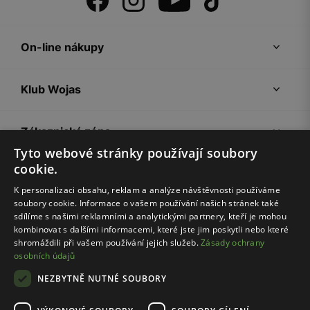
On-line nákupy
Klub Wojas
Zákaznická zóna
Tyto webové stránky používají soubory
cookie.
Společnost Wojas
K personalizaci obsahu, reklam a analýze návštěvnosti používáme
soubory cookie. Informace o vašem používání našich stránek také
Rady
sdílíme s našimi reklamními a analytickými partnery, kteří je mohou
kombinovat s dalšími informacemi, které jste jim poskytli nebo které
shromáždili při vašem používání jejich služeb.
Zásady ochrany
osobních údajů
NEZBYTNĚ NUTNÉ SOUBORY