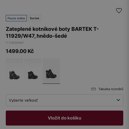
Pouze online
Bartek
Zateplené kotníkové boty BARTEK T-
11929/W47, hnědo-šedé
T-11929/W47
1499.00
Kč
Tabulka rozměrů
Vyberte veľkosť
Vložit do košíku