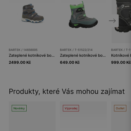
BARTEK / 14656005
BARTEK / T-51522/214
BARTEK / T-1
Zateplené kotníkové boty BARTEK 14656005, šedé
Zateplené kotníkové boty BARTEK T-51522/214, šedo-zelené
2499.00 Kč
649.00 Kč
999.00 Kč
Produkty, které Vás mohou zajímat
Novinky
Výprodej
Outlet