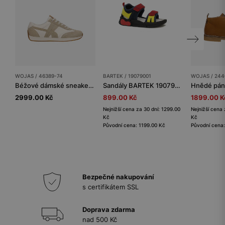
WOJAS / 46389-74
BARTEK / 19079001
WOJAS / 244
Béžové dámské sneakers z kombinované kůže
Sandály BARTEK 19079001, modro-červené
2999.00 Kč
899.00 Kč
1899.00 K
Nejnižší cena za 30 dní: 1299.00
Nejnižší cena 
Kč
Kč
Původní cena: 1199.00 Kč
Původní cena
Bezpečné nakupování
s certifikátem SSL
Doprava zdarma
nad 500 Kč