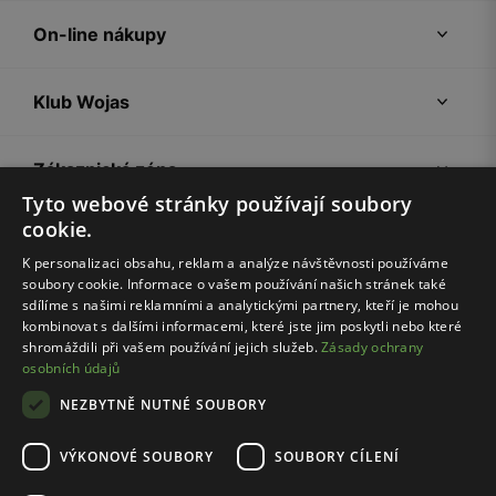
On-line nákupy
Klub Wojas
Zákaznická zóna
Tyto webové stránky používají soubory
cookie.
Společnost Wojas
K personalizaci obsahu, reklam a analýze návštěvnosti používáme
soubory cookie. Informace o vašem používání našich stránek také
Rady
sdílíme s našimi reklamními a analytickými partnery, kteří je mohou
kombinovat s dalšími informacemi, které jste jim poskytli nebo které
shromáždili při vašem používání jejich služeb.
Zásady ochrany
osobních údajů
NEZBYTNĚ NUTNÉ SOUBORY
VÝKONOVÉ SOUBORY
SOUBORY CÍLENÍ