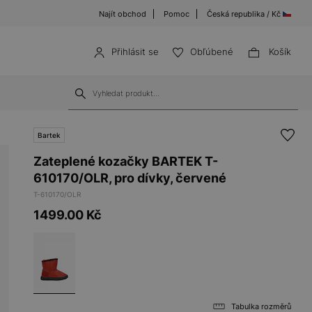
Najít obchod
Pomoc
Česká republika / Kč
Přihlásit se
Obľúbené
Košík
Bartek
Zateplené kozačky BARTEK T-
610170/OLR, pro dívky, červené
T-610170/OLR
1499.00
Kč
Tabulka rozměrů