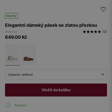
Novinky
Elegantní dámský pásek se zlatou přezkou
(2)
93090-59
649.00
Kč
Vyberte veľkosť
Vložit do košíku
Dispozici