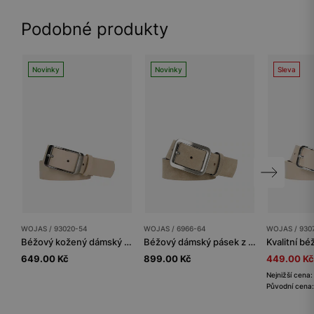
Podobné produkty
Novinky
Novinky
Sleva
WOJAS / 93020-54
WOJAS / 6966-64
WOJAS / 930
Béžový kožený dámský pásek
Béžový dámský pásek z velurové štípané kůže
649.00 Kč
899.00 Kč
449.00 Kč
Nejnižší cena
Původní cena