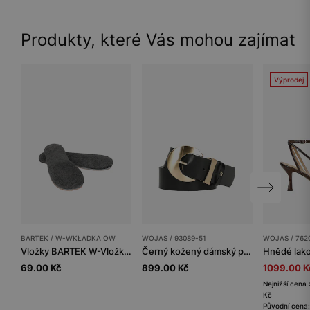
Produkty, které Vás mohou zajímat
Výprodej
BARTEK / W-WKŁADKA OW
WOJAS / 93089-51
WOJAS / 762
Vložky BARTEK W-Vložka ow, černé
Černý kožený dámský pásek se zlatou přezkou
69.00 Kč
899.00 Kč
1099.00 K
Nejnižší cena 
Kč
Původní cena