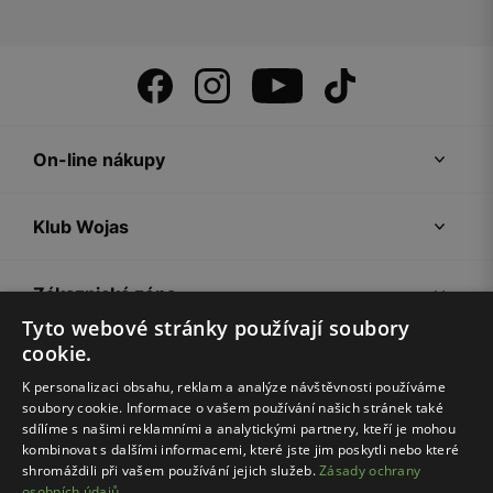
On-line nákupy
Klub Wojas
Zákaznická zóna
Tyto webové stránky používají soubory
cookie.
Společnost Wojas
K personalizaci obsahu, reklam a analýze návštěvnosti používáme
soubory cookie. Informace o vašem používání našich stránek také
Rady
sdílíme s našimi reklamními a analytickými partnery, kteří je mohou
kombinovat s dalšími informacemi, které jste jim poskytli nebo které
shromáždili při vašem používání jejich služeb.
Zásady ochrany
osobních údajů