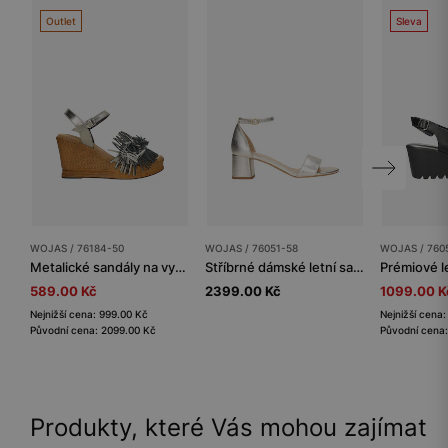
Outlet
Sleva
WOJAS / 76184-50
WOJAS / 76051-58
WOJAS / 760
Metalické sandály na vysokém klínu s ozdobou na řemínku
Stříbrné dámské letní sandálky na vysokém podpatku
589.00 Kč
2399.00 Kč
1099.00 K
Nejnižší cena: 999.00 Kč
Nejnižší cena
Původní cena: 2099.00 Kč
Původní cena
Produkty, které Vás mohou zajímat