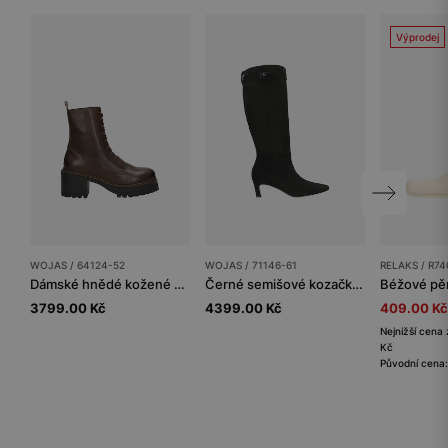
Výprodej
WOJAS / 64124-52
WOJAS / 71146-61
RELAKS / R74
Dámské hnědé kožené kotníkové boty na stabilním podpatku
Černé semišové kozačky na nízkém podpatku
3799.00 Kč
4399.00 Kč
409.00 Kč
Nejnižší cena 
Kč
Původní cena: