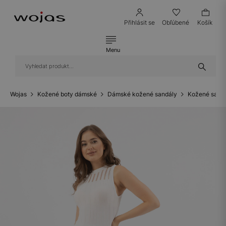
Přihlásit se
Obľúbené
Košík
Menu
Wojas
Kožené boty dámské
Dámské kožené sandály
Kožené sandá