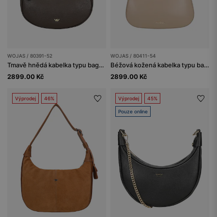
WOJAS / 80391-52
WOJAS / 80411-54
Tmavě hnědá kabelka typu bageta
Béžová kožená kabelka typu baguette s asymetrickým tvarem
2899.00 Kč
2899.00 Kč
Výprodej
46%
Výprodej
45%
Pouze online