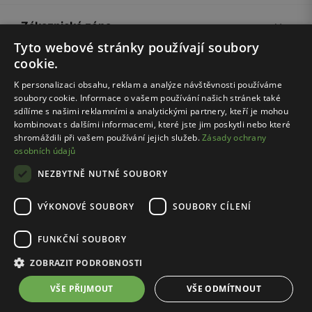
Zákaznická zóna
Tyto webové stránky používají soubory
cookie.
Společnost Wojas
K personalizaci obsahu, reklam a analýze návštěvnosti používáme
soubory cookie. Informace o vašem používání našich stránek také
Rady
sdílíme s našimi reklamními a analytickými partnery, kteří je mohou
kombinovat s dalšími informacemi, které jste jim poskytli nebo které
shromáždili při vašem používání jejich služeb.
Zásady ochrany
osobních údajů
NEZBYTNĚ NUTNÉ SOUBORY
VÝKONOVÉ SOUBORY
SOUBORY CÍLENÍ
Pravidla e-shopu
Zásady ochrany osobních údajů
FUNKČNÍ SOUBORY
Nastavení cookies
ZOBRAZIT PODROBNOSTI
© Wojas 2026
VŠE PŘIJMOUT
VŠE ODMÍTNOUT