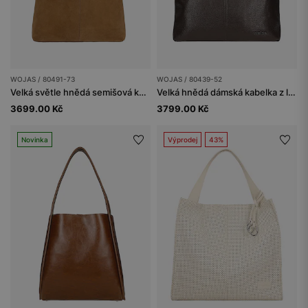
WOJAS / 80491-73
WOJAS / 80439-52
Velká světle hnědá semišová kabelka
Velká hnědá dámská kabelka z lícové kůže
3699.00 Kč
3799.00 Kč
Novinka
Výprodej
43%