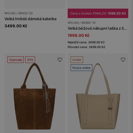
WOJAS / 80452-52
Cena s kódem FINAL20:
1599.20 Kč
Velká hnědá dámská kabelka
WOJAS / 80382-74
3499.00 Kč
Velká béžová nákupní taška z lícové kůže
1999.00 Kč
Nejnižší cena: 3499.00 Kč
Původní cena: 3499.00 Kč
Výprodej
45%
Outlet
Pouze online