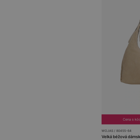
Cena s kó
WOJAS / 80455-64
Velká béžová dámsk