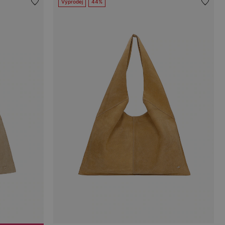
Výprodej
44%