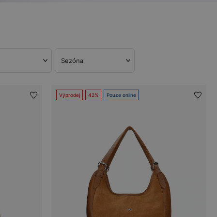
Sezóna
Výprodej
42%
Pouze online