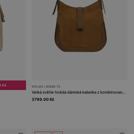
0 Kč
WOJAS / 80488-73
Velká světle hnědá dámská kabelka z kombinované kůže
3799.00 Kč