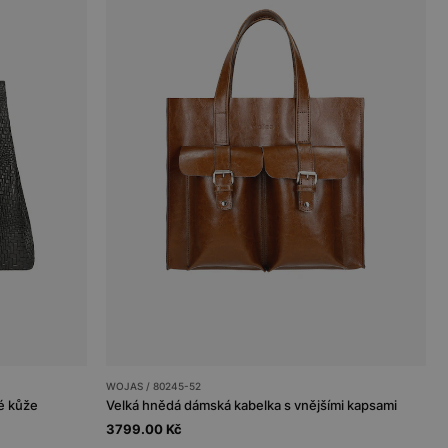
WOJAS / 80245-52
é kůže
Velká hnědá dámská kabelka s vnějšími kapsami
3799.00 Kč