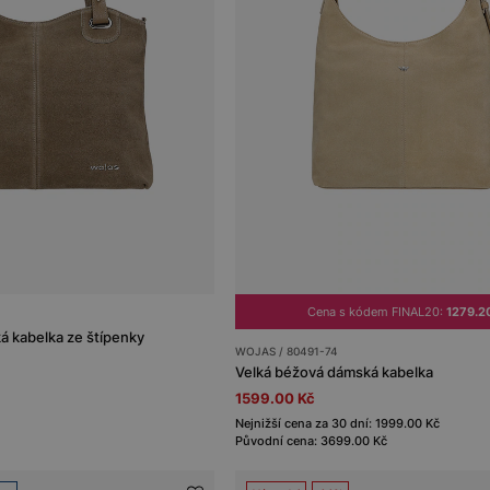
Cena s kódem FINAL20:
1279.2
á kabelka ze štípenky
WOJAS / 80491-74
Velká béžová dámská kabelka
1599.00 Kč
Nejnižší cena za 30 dní: 1999.00 Kč
Původní cena: 3699.00 Kč