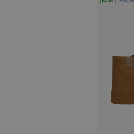
Novinka
Pouze onli