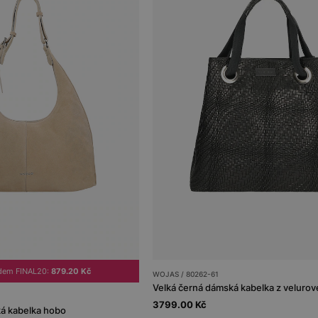
dem FINAL20:
879.20 Kč
WOJAS / 80262-61
Velká černá dámská kabelka z velurov
3799.00 Kč
á kabelka hobo