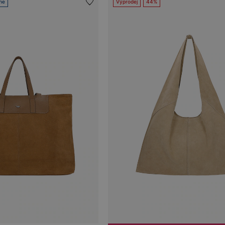
ne
Výprodej
44%