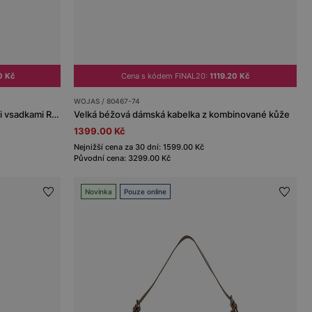
0 Kč
Cena s kódem FINAL20:
1119.20 Kč
WOJAS / 80467-74
Béžová dámská kabelka s kontrastními vsadkami RELAKS
Velká béžová dámská kabelka z kombinované kůže
1399.00 Kč
Nejnižší cena za 30 dní: 1599.00 Kč
Původní cena: 3299.00 Kč
Novinka
Pouze online